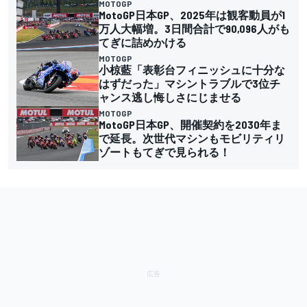
MOTOGP
MotoGP日本GP、2025年は観客動員が1
万人大幅増。3日間合計で90,096人がも
てぎに詰めかける
MOTOGP
小椋藍「表彰台フィニッシュに十分な
はずだった」マシントラブルで3位チ
ャンス逃し悔しさにじませる
MOTOGP
MotoGP日本GP、開催契約を2030年ま
で延長。次世代マシンもモビリティリ
ゾートもてぎで見られる！