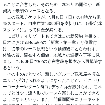
ることに合意した。そのため、2026年の開催が、新
契約下最初のレースとなる。
この観戦チケットが、5月10日（日）の11時から販
売スタート。自由席券13000円を皮切りに、各指定席
スタンドによって料金が異なる。
モビリティリゾートもてぎはこの新契約1年目を、
日本におけるMotoGPの「新章・第⼀章」と位置付
け、従来のレース観戦という価値観にとらわれず、
体験の質、滞在する価値、地域との連携を丁寧に見
直し、MotoGP日本GPの存在意義を根本から再構築す
るという。
その中のひとつが、新しいグループ観戦席や滞在
エリアが設けられるようになったことだ。ビクトリ
ーコーナーやターン5にはデッキ席が設けられ、これ
までとは少し違う形でレースを楽しむことができる
ようになるという。また、開催期間中にサーキット