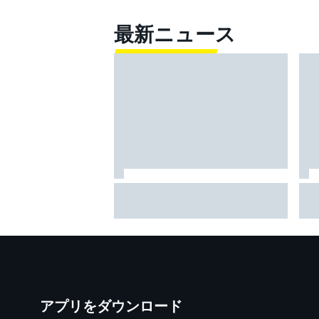
最新ニュース
超高速！ レコード1秒更新の超
M
ラップでベッツェッキ最速。小
延
椋藍5番手｜MotoGPイギリスGP
と
プラクティス
アプリをダウンロード