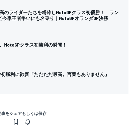
高のライダーたちを粉砕しMotoGPクラス初優勝！ ラン
今季王者争いにも名乗り｜MotoGPオランダGP決勝
MotoGPクラス初勝利の瞬間！
oGP初勝利に歓喜「ただただ最高。言葉もありません」
記事をシェアもしくは保存