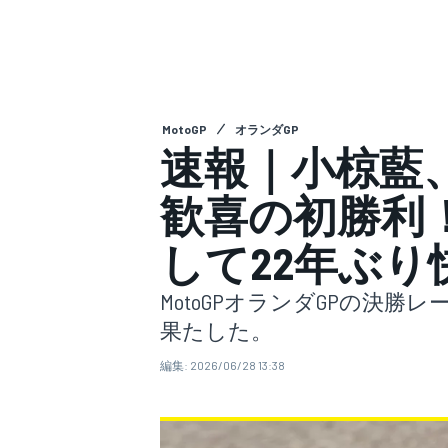
スーパーフォーミュラ
MotoGP
オランダGP
速報｜小椋藍、M
歓喜の初勝利
して22年ぶり
スーパーGT
MotoGPオランダGPの決
果たした。
編集:
2026/06/28 13:38