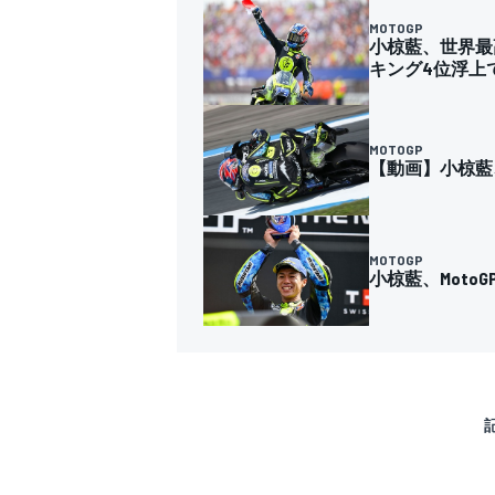
MOTOGP
小椋藍、世界最
キング4位浮上で
MOTOGP
【動画】小椋藍、
MOTOGP
小椋藍、Mot
すべてのカテゴリー