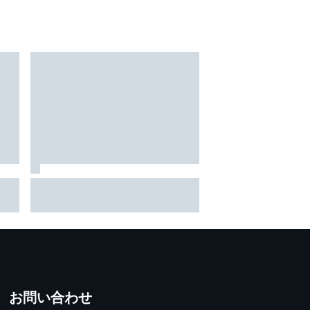
TEAM IMPUL、SF富士で復活のポ
半戦
ールポジション＆2位表彰台。
小椋
星野一樹監督「オサリバンのス
FP1
ピードとチームのポテンシャル
を証明できた」
お問い合わせ