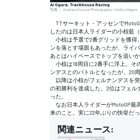
フォーミュラE
Ai Ogura, Trackhouse Racing
写真：: Gold and Goose Photography / Getty Images
TTサーキット・アッセンでMoto
したのは日本人ライダーの小椋藍（
小椋は予選で2番グリッドを獲得。
ンを落とす場面もあったが、ライバ
あとはハイペースでトップを追いか
小椋は18周目に2番手に浮上。そ
ンデスとのバトルとなったが、20
以降は小椋がフェルナンデスを突き
の初勝利を達成した。2位はフェル
った。
なお日本人ライダーがMotoGP最
来のこと。実に22年ぶりの快挙だ
関連ニュース: