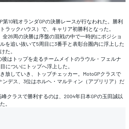
GP第10戦オランダGPの決勝レースが行なわれた。勝利
トラックハウス）で、キャリア初勝利となった。
全26周の決勝は序盤の混戦の中で一時的にポジショ
ルを追い抜いて5周目に3番手と表彰台圏内に浮上した
けた。
の後はトップを走るチームメイトのラウル・フェルナ
周目についにトップへ浮上した。
放していき、トップチェッカー。MotoGPクラスで
ナンデス、3位はホルヘ・マルティン（アプリリア）だ
高峰クラスで勝利するのは、2004年日本GPの玉田誠以
った。