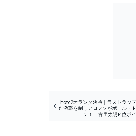
Moto2オランダ決勝｜ラストラッ
た激戦を制しアロンソがポール・
ン！ 古里太陽14位ポ