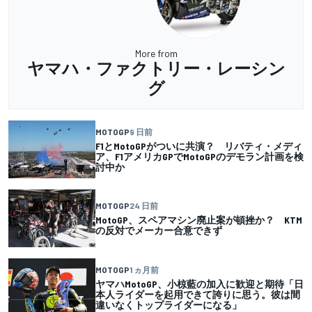
More from
ヤマハ・ファクトリー・レーシン
グ
MOTOGP
9 日前
F1とMotoGPがついに共演？ リバティ・メディ
ア、F1アメリカGPでMotoGPのデモラン計画を検
討中か
MOTOGP
24 日前
MotoGP、スペアマシン廃止案が頓挫か？ KTM
の反対でメーカー合意できず
MOTOGP
1 ヵ月前
ヤマハMotoGP、小椋藍の加入に歓迎と期待「日
本人ライダーを起用できて誇りに思う。彼は間
違いなくトップライダーになる」