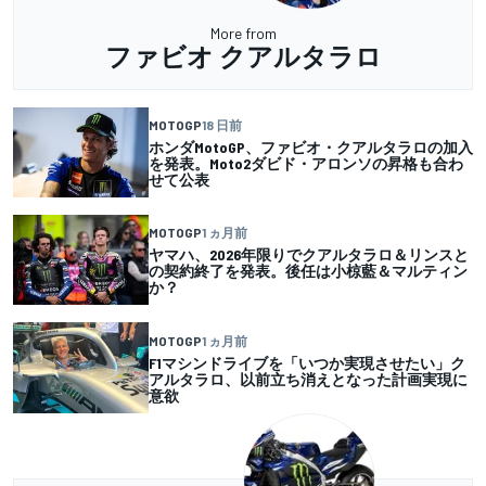
More from
ファビオ クアルタラロ
MOTOGP
18 日前
ホンダMotoGP、ファビオ・クアルタラロの加入
を発表。Moto2ダビド・アロンソの昇格も合わ
せて公表
MOTOGP
1 ヵ月前
ヤマハ、2026年限りでクアルタラロ＆リンスと
の契約終了を発表。後任は小椋藍＆マルティン
か？
MOTOGP
1 ヵ月前
F1マシンドライブを「いつか実現させたい」ク
アルタラロ、以前立ち消えとなった計画実現に
意欲