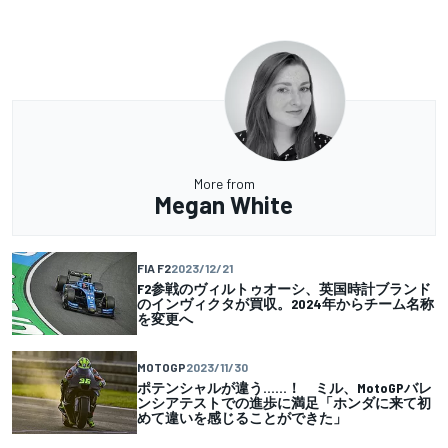
More from
Megan White
FIA F2
2023/12/21
F2参戦のヴィルトゥオーシ、英国時計ブランド
のインヴィクタが買収。2024年からチーム名称
を変更へ
MOTOGP
2023/11/30
ポテンシャルが違う……！ ミル、MotoGPバレ
ンシアテストでの進歩に満足「ホンダに来て初
めて違いを感じることができた」