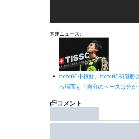
WEC
関連ニュース:
MotoGP
小椋藍、MotoGP初
る場面も「自分のペースは分か
コメント