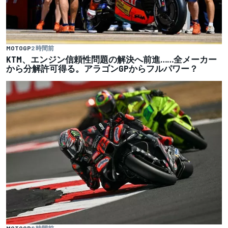
MOTOGP
2 時間前
KTM、エンジン信頼性問題の解決へ前進……全メーカー
から分解許可得る。アラゴンGPからフルパワー？
MOTOGP
8 時間前