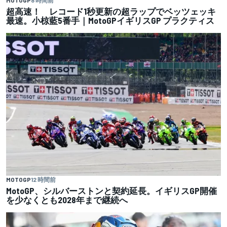
超高速！ レコード1秒更新の超ラップでベッツェッキ
最速。小椋藍5番手｜MotoGPイギリスGP プラクティス
MOTOGP
12 時間前
MotoGP、シルバーストンと契約延長。イギリスGP開催
を少なくとも2028年まで継続へ