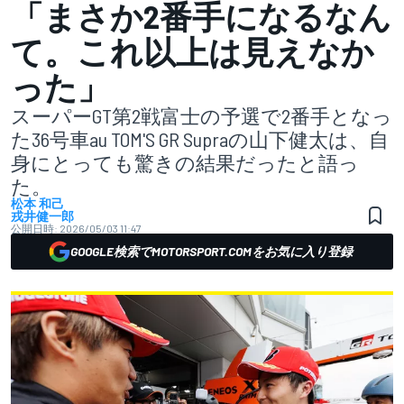
「まさか2番手になるなん
て。これ以上は見えなか
った」
スーパーGT第2戦富士の予選で2番手となっ
た36号車au TOM'S GR Supraの山下健太は、自
身にとっても驚きの結果だったと語っ
た。
松本 和己
戎井健一郎
公開日時:
2026/05/03 11:47
GOOGLE検索でMOTORSPORT.COMをお気に入り登録