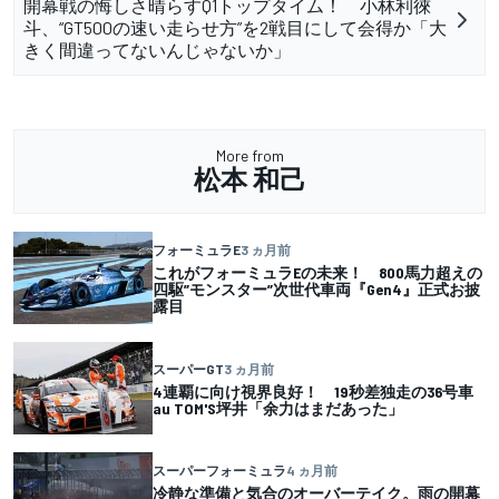
開幕戦の悔しさ晴らすQ1トップタイム！ 小林利徠
斗、“GT500の速い走らせ方”を2戦目にして会得か「大
きく間違ってないんじゃないか」
More from
松本 和己
フォーミュラE
3 ヵ月前
これがフォーミュラEの未来！ 800馬力超えの
四駆”モンスター”次世代車両『Gen4』正式お披
露目
スーパーGT
3 ヵ月前
4連覇に向け視界良好！ 19秒差独走の36号車
au TOM'S坪井「余力はまだあった」
スーパーフォーミュラ
4 ヵ月前
冷静な準備と気合のオーバーテイク。雨の開幕