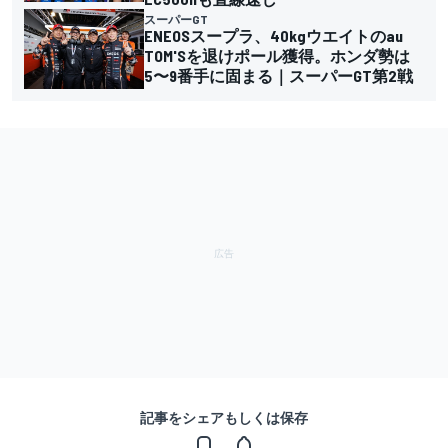
スーパーGT
ENEOSスープラ、40kgウエイトのau
TOM'Sを退けポール獲得。ホンダ勢は
5〜9番手に固まる｜スーパーGT第2戦
記事をシェアもしくは保存