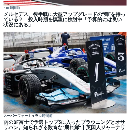
F1
11 時間前
メルセデス、後半戦に大型アップグレードの“弾”を持っ
ている？ 投入時期を慎重に検討中「予算的には良い
状況にある」
スーパーフォーミュラ
12 時間前
雨のSF富士で予選トップ3に入ったブラウニングとオサ
リバン。知られざる数奇な“腐れ縁”｜英国人ジャーナリ