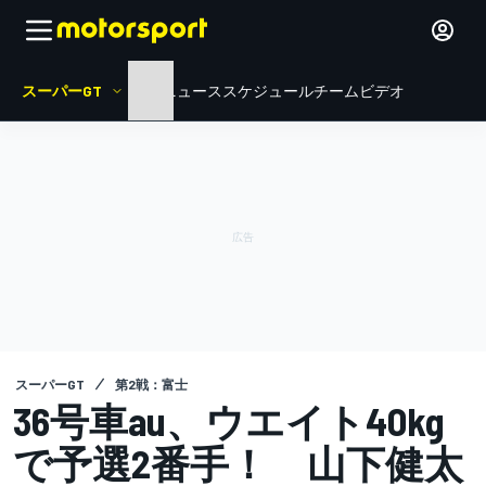
スーパーGT
HOME
ニュース
スケジュール
チーム
ビデオ
スーパーGT
第2戦：富士
36号車au、ウエイト40kg
で予選2番手！ 山下健太