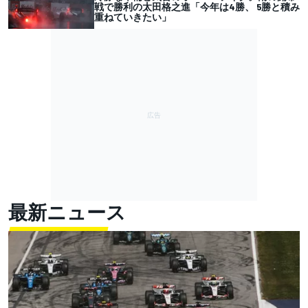
戦で勝利の太田格之進「今年は4勝、 5勝と積み
重ねていきたい」
最新ニュース