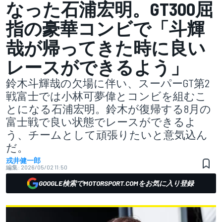
なった石浦宏明。GT300屈
指の豪華コンビで「斗輝
哉が帰ってきた時に良い
レースができるよう」
鈴木斗輝哉の欠場に伴い、スーパーGT第2
戦富士では小林可夢偉とコンビを組むこ
とになる石浦宏明。鈴木が復帰する8月の
富士戦で良い状態でレースができるよ
う、チームとして頑張りたいと意気込ん
だ。
戎井健一郎
編集:
2026/05/02 11:50
GOOGLE検索でMOTORSPORT.COMをお気に入り登録