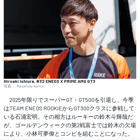
Hiroaki Ishiura, #32 ENEOS X PRIME AMG GT3
写真：: Masahide Kamio
2025年限りでスーパーGT・GT500を引退し、今季
はTEAM ENEOS ROOKIEからGT300クラスに参戦して
いる石浦宏明。その相方はルーキーの鈴木斗輝哉だ
が、ゴールデンウィークの第2戦富士では鈴木の欠場
により、小林可夢偉とコンビを組むことになった。