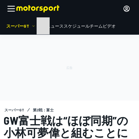
スーパーGT
HOME
ニュース
スケジュール
チーム
ビデオ
スーパーGT
第2戦：富士
GW富士戦は“ほぼ同期”の
小林可夢偉と組むことに