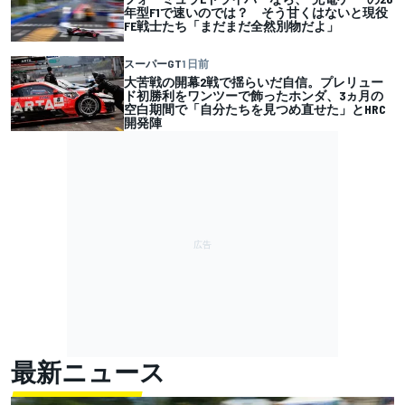
年型F1で速いのでは？ そう甘くはないと現役
FE戦士たち「まだまだ全然別物だよ」
スーパーGT
1 日前
大苦戦の開幕2戦で揺らいだ自信。プレリュー
ド初勝利をワンツーで飾ったホンダ、3ヵ月の
空白期間で「自分たちを見つめ直せた」とHRC
開発陣
最新ニュース