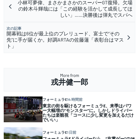
小林可夢偉、まさかまさかのスーパーGT復帰。欠場
の鈴木斗輝哉には「この経験を活かして成長してほ
しい」……決勝後は弾丸でスパへ
次の記事
開幕戦は6位が最上位のプレリュード、富士で“その
先”に手が届くか。好調ARTAの佐藤蓮「表彰台はマス
ト」
More from
戎井健一郎
フォーミュラE
14 時間前
東京の街を駆けるフォーミュラE、来季はパワ
ー大幅増の“モンスター”に。しかしドライバー
たちは楽観視「コースに少し変更を加えるだけ
でいい」
フォーミュラE
1 日前
フォーミュラEドライバーなら、“充電ゲー”の26