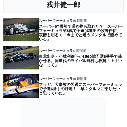
戎井健一郎
スーパーフォーミュラ
16 時間前
スーパーGT優勝で憑き物も取れた？ スーパー
フォーミュラ第8戦で予選Q3進出の牧野任祐、
表情も明るく「今までと違うメンタルで臨めて
いる」
スーパーフォーミュラ
17 時間前
東北出身・小林利徠斗がSUGO戦予選6番手で沸
かせる。同世代のライバル野村も称賛「上手い
な、って」
スーパーフォーミュラ
18 時間前
フラガ、大事故の翌週にスーパーフォーミュラ
で予選3番手の好走！「早くクルマに乗りたい
と思っていた」