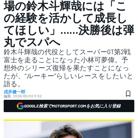
場の鈴木斗輝哉には「こ
の経験を活かして成長し
てほしい」……決勝後は弾
丸でスパへ
鈴木斗輝哉の代役としてスーパーGT第2戦
富士を走ることになった小林可夢偉。予
想外のシリーズ復帰を果たすことになっ
たが、“ルーキー”らしいレースをしたいと
語る。
戎井健一郎
編集:
2026/05/02 11:52
GOOGLE検索でMOTORSPORT.COMをお気に入り登録