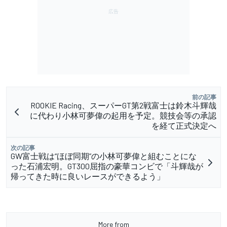
前の記事
ROOKIE Racing、スーパーGT第2戦富士は鈴木斗輝哉
に代わり小林可夢偉の起用を予定。競技会等の承認
を経て正式決定へ
次の記事
GW富士戦は“ほぼ同期”の小林可夢偉と組むことにな
った石浦宏明。GT300屈指の豪華コンビで「斗輝哉が
帰ってきた時に良いレースができるよう」
More from