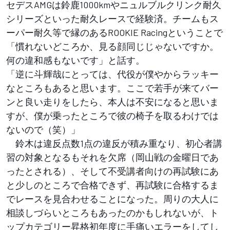
セデスAMGは鈴鹿1000kmやニュルブルクリンク耐久
シリーズといった耐久レースで経験済。チームもス
ーパー耐久等で縁のあるROOKIE Racingということで
「慣れないどころか、見る顔同じじゃないですか。
何の違和感もないです」と話す。
「逆に斗輝哉にとっては、代役が僕やからラッキー
なところもあると思います。ここで若手が来てバー
ンと良い走りをしたら、本人は不安になると思いま
すが、僕が乗ったところで彼の椅子を取るわけでは
ないので（笑）」
鈴木は違反点数1点の違反が積み重なり、初心者講
習の対象となるもそれを欠席（岡山戦の金曜日であ
ったとされる）、そして不受講者向けの再試験にあ
と少しのところで合格できず、再試験に合格するま
でレースを見合わせることになった。周りの大人に
相談しづらいところもあったのかもしれないが、ト
ップカテゴリー昇格初年度に手痛いエラーをしてし