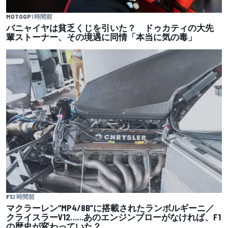
MOTOGP
1 時間前
バニャイヤは貧乏くじを引いた？ ドゥカティの大先
輩ストーナー、その境遇に同情「本当に気の毒」
F1
2 時間前
マクラーレン“MP4/8B”に搭載されたランボルギーニ／
クライスラーV12……あのエンジンブローがなければ、F1
の歴史が変わっていた？