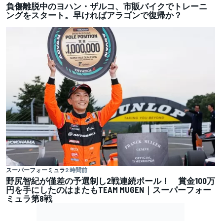
負傷離脱中のヨハン・ザルコ、市販バイクでトレーニ
ングをスタート。早ければアラゴンで復帰か？
スーパーフォーミュラ
2 時間前
野尻智紀が僅差の予選制し2戦連続ポール！ 賞金100万
円を手にしたのはまたもTEAM MUGEN｜スーパーフォー
ミュラ第8戦