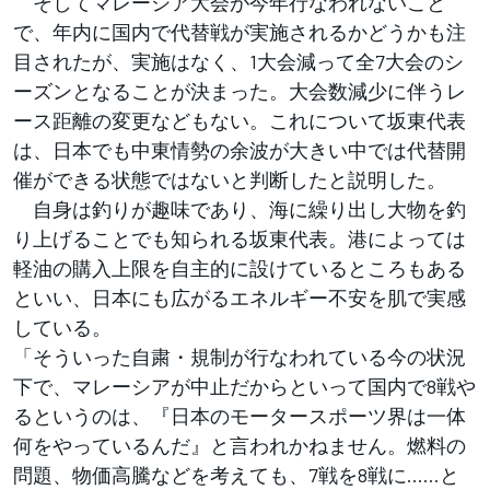
そしてマレーシア大会が今年行なわれないこと
で、年内に国内で代替戦が実施されるかどうかも注
目されたが、実施はなく、1大会減って全7大会のシ
ーズンとなることが決まった。大会数減少に伴うレ
ース距離の変更などもない。これについて坂東代表
は、日本でも中東情勢の余波が大きい中では代替開
催ができる状態ではないと判断したと説明した。
自身は釣りが趣味であり、海に繰り出し大物を釣
り上げることでも知られる坂東代表。港によっては
軽油の購入上限を自主的に設けているところもある
といい、日本にも広がるエネルギー不安を肌で実感
している。
「そういった自粛・規制が行なわれている今の状況
下で、マレーシアが中止だからといって国内で8戦や
るというのは、『日本のモータースポーツ界は一体
何をやっているんだ』と言われかねません。燃料の
問題、物価高騰などを考えても、7戦を8戦に……と