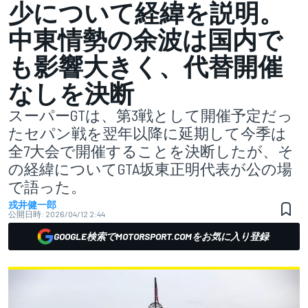
少について経緯を説明。
中東情勢の余波は国内で
も影響大きく、代替開催
なしを決断
スーパーGTは、第3戦として開催予定だっ
たセパン戦を翌年以降に延期して今季は
全7大会で開催することを決断したが、そ
の経緯についてGTA坂東正明代表が公の場
で語った。
戎井健一郎
公開日時:
2026/04/12 2:44
GOOGLE検索でMOTORSPORT.COMをお気に入り登録