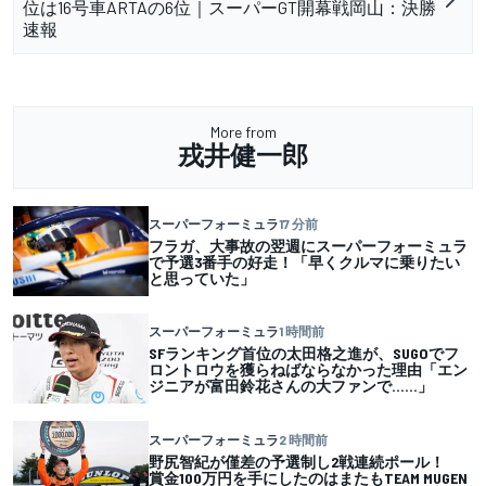
位は16号車ARTAの6位｜スーパーGT開幕戦岡山：決勝
速報
More from
戎井健一郎
スーパーフォーミュラ
17 分前
フラガ、大事故の翌週にスーパーフォーミュラ
で予選3番手の好走！「早くクルマに乗りたい
と思っていた」
スーパーフォーミュラ
1 時間前
SFランキング首位の太田格之進が、SUGOでフ
ロントロウを獲らねばならなかった理由「エン
ジニアが富田鈴花さんの大ファンで……」
スーパーフォーミュラ
2 時間前
野尻智紀が僅差の予選制し2戦連続ポール！
賞金100万円を手にしたのはまたもTEAM MUGEN