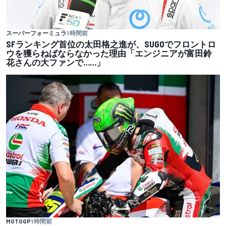
スーパーフォーミュラ
1 時間前
SFランキング首位の太田格之進が、SUGOでフロントロ
ウを獲らねばならなかった理由「エンジニアが富田鈴
花さんの大ファンで……」
MOTOGP
1 時間前