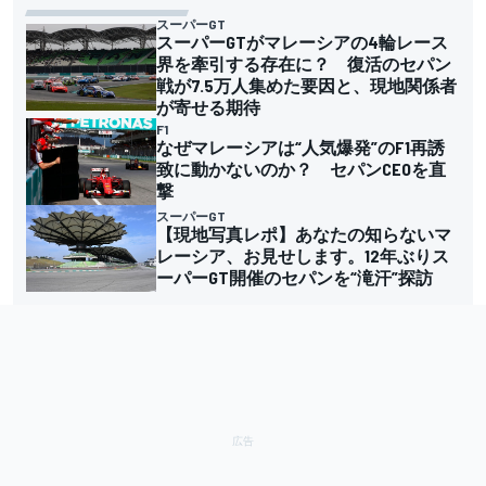
スーパーGT
スーパーGTがマレーシアの4輪レース
界を牽引する存在に？ 復活のセパン
戦が7.5万人集めた要因と、現地関係者
が寄せる期待
F1
なぜマレーシアは“人気爆発”のF1再誘
致に動かないのか？ セパンCEOを直
撃
スーパーGT
【現地写真レポ】あなたの知らないマ
レーシア、お見せします。12年ぶりス
ーパーGT開催のセパンを“滝汗”探訪