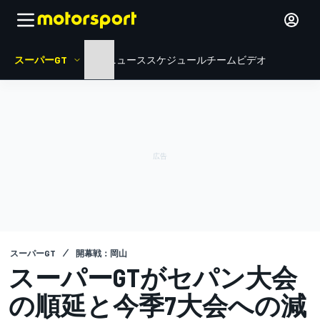
スーパーGT
HOME
ニュース
スケジュール
チーム
ビデオ
スーパーGT
開幕戦：岡山
スーパーGTがセパン大会
の順延と今季7大会への減