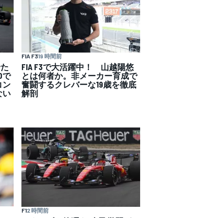
FIA F3
19 時間前
せた
FIA F3で大活躍中！ 山越陽悠
Oで
とは何者か。非メーカー育成で
コン
奮闘するクレバーな19歳を徹底
ない
解剖
F1
2 時間前