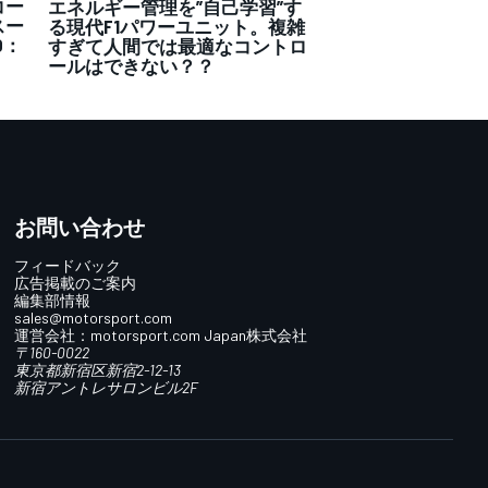
コー
エネルギー管理を”自己学習”す
スー
る現代F1パワーユニット。複雑
O：
すぎて人間では最適なコントロ
ールはできない？？
お問い合わせ
フィードバック
広告掲載のご案内
編集部情報
sales@motorsport.com
運営会社：
motorsport.com
Japan株式会社
〒160-0022
東京都新宿区新宿2-12-13
新宿アントレサロンビル2F