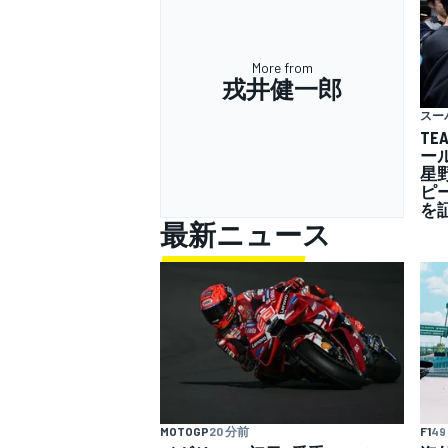
More from
戎井健一郎
スー
TE
ー
星
ピ
を
最新ニュース
MOTOGP
20 分前
F1
49