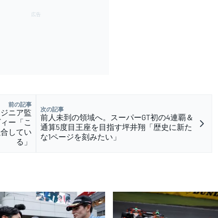
前の記事
次の記事
エンジニア監
前人未到の領域へ。スーパーGT初の4連覇＆
ヴィー「こ
通算5度目王座を目指す坪井翔「歴史に新た
融合してい
な1ページを刻みたい」
る」