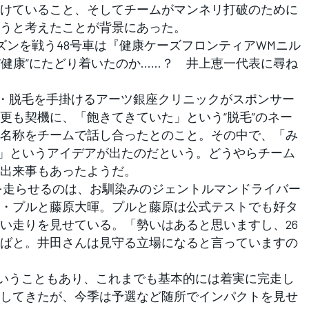
けていること、そしてチームがマンネリ打破のために
うと考えたことが背景にあった。
ズンを戦う48号車は『健康ケーズフロンティアWMニル
ら“健康”にたどり着いたのか……？ 井上恵一代表に尋ね
、植毛・脱毛を手掛けるアーツ銀座クリニックがスポンサー
更も契機に、「飽きてきていた」という“脱毛”のネー
名称をチームで話し合ったとのこと。その中で、「み
”に」というアイデアが出たのだという。どうやらチーム
出来事もあったようだ。
を走らせるのは、お馴染みのジェントルマンドライバー
・プルと藤原大暉。プルと藤原は公式テストでも好タ
い走りを見せている。「勢いはあると思いますし、26
ばと。井田さんは見守る立場になると言っていますの
ームということもあり、これまでも基本的には着実に完走し
してきたが、今季は予選など随所でインパクトを見せ