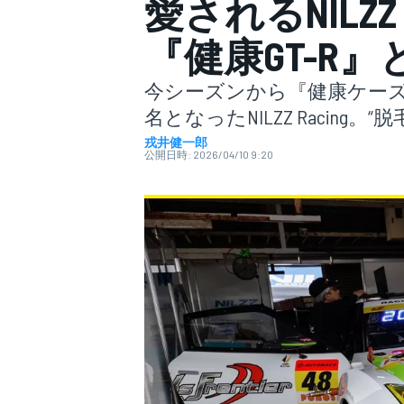
愛されるNILZZ
『健康GT-R
スーパーフォーミュラ
今シーズンから『健康ケーズ
名となったNILZZ Racing
戎井健一郎
公開日時:
2026/04/10 9:20
スーパーGT