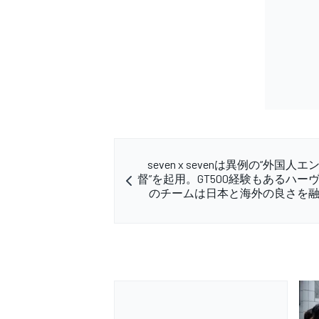
seven x sevenは異例の“外国人
督”を起用。GT500経験もあるハー
のチームは日本と海外の良さを