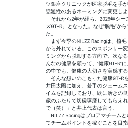
フォーミュラE
ツ銀座クリニックが医療脱毛を手が
話題性のあるネーミングに変更しよ
それから2年が経ち、2026年シー
ズGT-R』となった。なぜ“脱毛”か
た。
まず今季のNILZZ Racingは
から外れている。このスポンサー変
ミングから脱却する方向で、次なる
んなの健康を願って、“健康GT-R
の中でも、健康の大切さを実感する
そんな想いのこもった健康GT-R
井田太陽に加え、若手のジェームス
イムを記録しており、既に活きの良
歳のふたりで切磋琢磨してもらえれ
で（笑）」と井上代表は言う。
NILZZ Racingはプロアマチ
てチームポイントを稼ぐことを目指