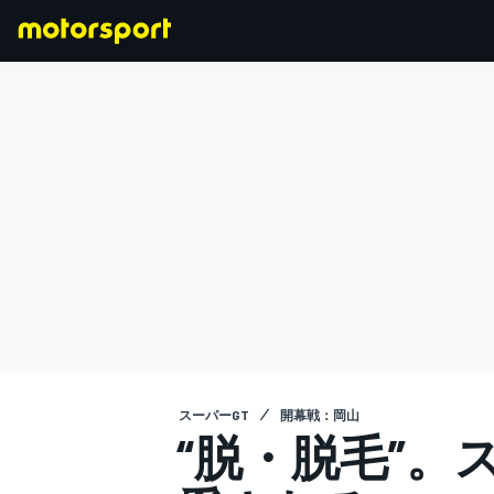
F1
MOTOGP
スーパーGT
開幕戦：岡山
“脱・脱毛”。ス