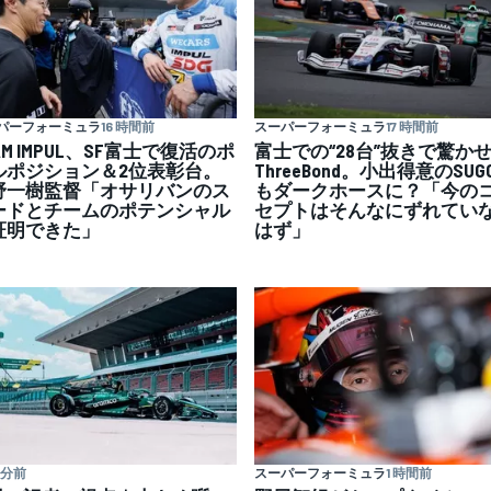
パーフォーミュラ
16 時間前
スーパーフォーミュラ
17 時間前
AM IMPUL、SF富士で復活のポ
富士での“28台”抜きで驚か
ルポジション＆2位表彰台。
ThreeBond。小出得意のSUG
野一樹監督「オサリバンのス
もダークホースに？「今の
ードとチームのポテンシャル
セプトはそんなにずれてい
証明できた」
はず」
 分前
スーパーフォーミュラ
1 時間前