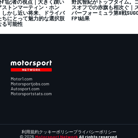
外F1記者の視点｜大きく躓い
野尻智紀がトップタイム。
アストンマーティン・ホン
スオフでの赤旗も相次ぐ｜
。しかし近い将来、ドライバ
パーフォーミュラ第8戦SUG
たちにとって魅力的な選択肢
FP1結果
なる可能性
Motor1.com
Motorsportjobs.com
Autosport.com
Motorsportstats.com
利用規約
クッキーポリシー
プライバシーポリシー
© 2026
Motorsport Network
All rights reserved.