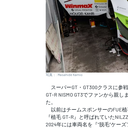
WEC
写真：: Masahide Kamio
スーパーGT・GT300クラスに参戦す
GT-R NISMO GT3でファン
た。
以前はチームスポンサーのFUE植
『植毛 GT-R』と呼ばれていたNILZZ 
2024年には車両名を『“脱毛”ケー