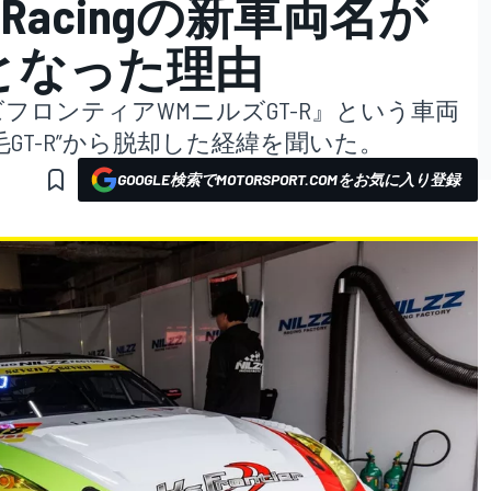
 Racingの新車両名が
』となった理由
フロンティアWMニルズGT-R』という車両
。“脱毛GT-R”から脱却した経緯を聞いた。
GOOGLE検索でMOTORSPORT.COMをお気に入り登録