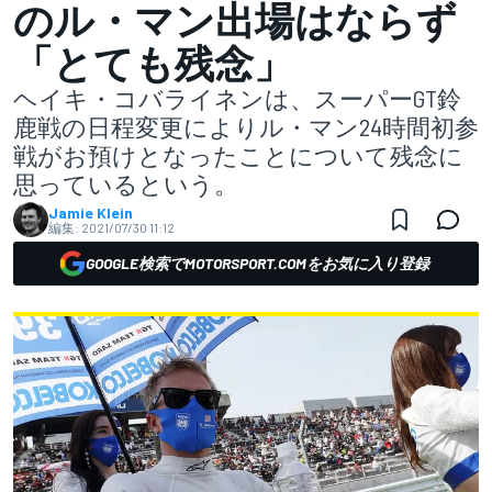
のル・マン出場はならず
「とても残念」
ヘイキ・コバライネンは、スーパーGT鈴
鹿戦の日程変更によりル・マン24時間初参
戦がお預けとなったことについて残念に
思っているという。
Jamie Klein
編集:
2021/07/30 11:12
GOOGLE検索でMOTORSPORT.COMをお気に入り登録