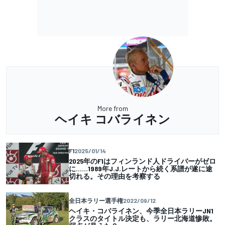
More from
ヘイキ コバライネン
F1
2025/01/14
2025年のF1はフィンランド人ドライバーがゼロ
に……1989年J.J.レートから続く系譜が遂に途
切れる。その理由を考察する
全日本ラリー選手権
2022/09/12
ヘイキ・コバライネン、今季全日本ラリーJN1
クラスのタイトル決定も、ラリー北海道惨敗。