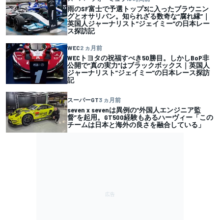
雨のSF富士で予選トップ3に入ったブラウニン
グとオサリバン。知られざる数奇な“腐れ縁”｜
英国人ジャーナリスト”ジェイミー”の日本レー
ス探訪記
WEC
2 ヵ月前
WECトヨタの祝福すべき50勝目。しかしBoP非
公開で“真の実力”はブラックボックス｜英国人
ジャーナリスト”ジェイミー”の日本レース探訪
記
スーパーGT
3 ヵ月前
seven x sevenは異例の“外国人エンジニア監
督”を起用。GT500経験もあるハーヴィー「この
チームは日本と海外の良さを融合している」