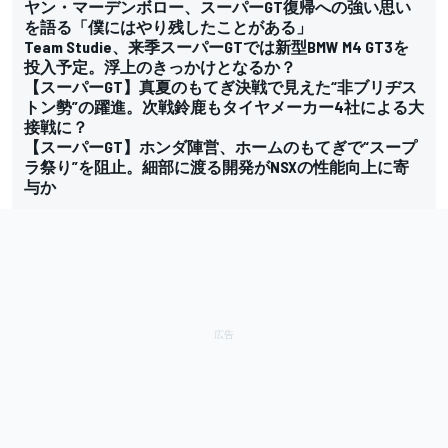
ヤン・マーデンボロー、スーパーGT復帰への強い思い
を語る「僕にはやり残したことがある」
Team Studie、来季スーパーGTでは新型BMW M4 GT3を
投入予定。浮上のきっかけとなるか？
【スーパーGT】真夏のもてぎ決戦で見えた“非ブリヂス
トン勢”の躍進。次戦鈴鹿もタイヤメーカー4社による大
接戦に？
【スーパーGT】ホンダ陣営、ホームのもてぎで“スープ
ラ祭り”を阻止。細部に渡る開発がNSXの性能向上に寄
与か