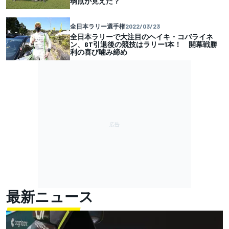
弱点が見えた？
全日本ラリー選手権
2022/03/23
全日本ラリーで大注目のヘイキ・コバライネ
ン、GT引退後の競技はラリー1本！ 開幕戦勝
利の喜び噛み締め
最新ニュース