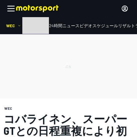
WEC
HOME
ル・マン24時間
ニュース
ビデオ
スケジュール
リザルト
WEC
コバライネン、スーパー
GTとの日程重複により初