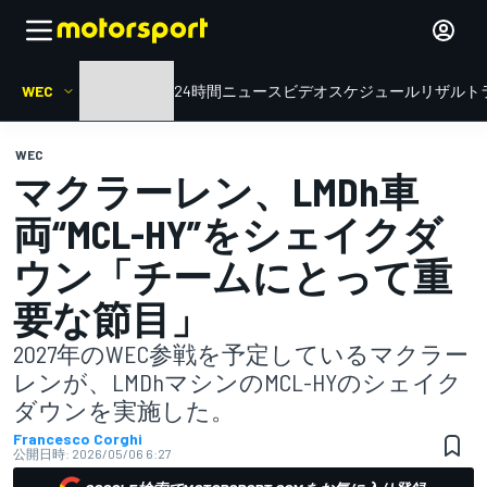
WEC
HOME
ル・マン24時間
ニュース
ビデオ
スケジュール
リザルト
WEC
マクラーレン、LMDh車
両“MCL-HY”をシェイクダ
ウン「チームにとって重
要な節目」
2027年のWEC参戦を予定しているマクラー
レンが、LMDhマシンのMCL-HYのシェイク
ダウンを実施した。
Francesco Corghi
公開日時:
2026/05/06 6:27