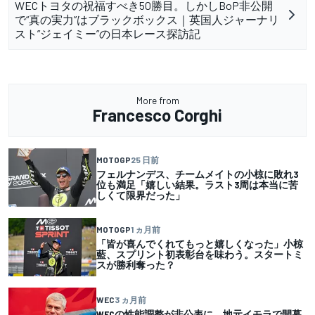
WECトヨタの祝福すべき50勝目。しかしBoP非公開
で“真の実力”はブラックボックス｜英国人ジャーナリ
スト”ジェイミー”の日本レース探訪記
More from
Francesco Corghi
MOTOGP
25 日前
フェルナンデス、チームメイトの小椋に敗れ3
位も満足「嬉しい結果。ラスト3周は本当に苦
しくて限界だった」
MOTOGP
1 ヵ月前
「皆が喜んでくれてもっと嬉しくなった」小椋
藍、スプリント初表彰台を味わう。スタートミ
スが勝利奪った？
WEC
3 ヵ月前
WECの性能調整が非公表に。地元イモラで開幕