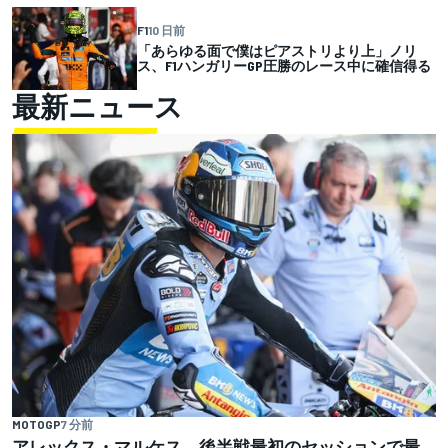
F1
10 日前
「あらゆる面で僕はピアストリより上」ノリ
ス、F1ハンガリーGP圧勝のレース中に確信得る
最新ニュース
MOTOGP
7 分前
アレックス・マルケス、後半戦最初のセッションで最