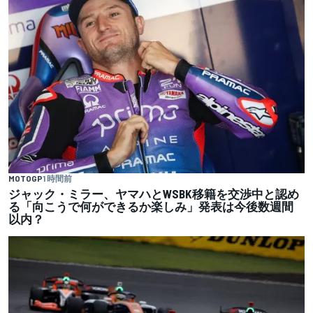
MOTOGP
1 時間前
ジャック・ミラー、ヤマハとWSBK移籍を交渉中と認め
る「向こうで何ができるか楽しみ」発表は今後数週間
以内？