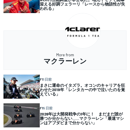
迎える好調フェラーリ「レースから物語性が失
われる」
More from
マクラーレン
F1
1 日前
まさに運命のイタズラ。オコンのキャリアを狂
わせた2019年「レンタカーの中で泣いたのを覚
えている」
F1
5 日前
2026年は大開発戦争の1年に！ まだまだ誰が
勝つか分からない……マクラーレン「最速マシ
ンはアブダビまで分からない」