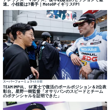
速。小椋藍は7番手｜MotoGPイギリスFP1
スーパーフォーミュラ
43 分前
TEAM IMPUL、SF富士で復活のポールポジション＆2位表
彰台。星野一樹監督「オサリバンのスピードとチーム
のポテンシャルを証明できた」