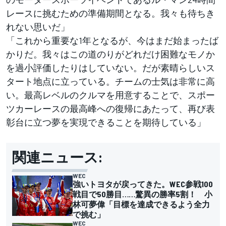
レースに挑むための準備期間となる。我々も待ちき
れない思いだ」
「これから重要な1年となるが、今はまだ始まったば
かりだ。我々はこの道のりがどれだけ困難なモノか
を過小評価したりはしていない。だが素晴らしいス
タート地点に立っている。チームの士気は非常に高
い。最高レベルのクルマを用意することで、スポー
ツカーレースの最高峰への復帰にあたって、再び表
彰台に立つ夢を実現できることを期待している」
関連ニュース:
WEC
強いトヨタが戻ってきた。WEC参戦100
戦目で50勝目……驚異の勝率5割！ 小
林可夢偉「目標を達成できるよう全力
で挑む」
WEC