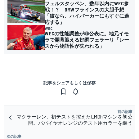
フェルスタッペン、数年以内にWEC参
戦！？ BMWフラインスの大胆予想
「彼なら、ハイパーカーにもすぐに適
応する」
WEC
WECの性能調整が非公表に。地元イモ
ラで開幕迎える好調フェラーリ「レー
スから物語性が失われる」
記事をシェアもしくは保存
前の記事
マクラーレン、初テストを控えたLMDhマシンを初公
開。パパイヤオレンジのテスト用カラーを纏う
次の記事