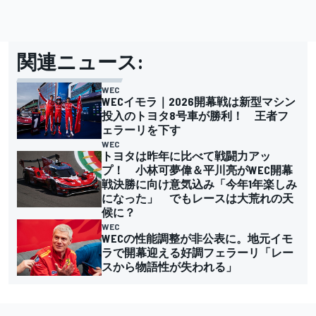
関連ニュース:
WEC
WECイモラ｜2026開幕戦は新型マシン
投入のトヨタ8号車が勝利！ 王者フ
ェラーリを下す
WEC
トヨタは昨年に比べて戦闘力アッ
プ！ 小林可夢偉＆平川亮がWEC開幕
戦決勝に向け意気込み「今年1年楽しみ
になった」 でもレースは大荒れの天
候に？
WEC
WECの性能調整が非公表に。地元イモ
ラで開幕迎える好調フェラーリ「レー
スから物語性が失われる」