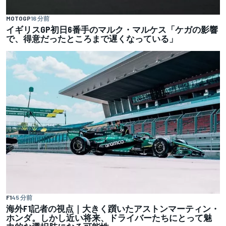
MOTOGP
16 分前
イギリスGP初日6番手のマルク・マルケス「ケガの影響
で、得意だったところまで遅くなっている」
F1
45 分前
海外F1記者の視点｜大きく躓いたアストンマーティン・
ホンダ。しかし近い将来、ドライバーたちにとって魅