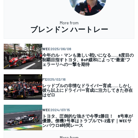
More from
ブレンドン ハートレー
WEC
2025/06/08
今年のル・マンも激しい戦いになる……6度目の
制覇目指すトヨタ、BoP緩和によって“最速”フ
ェラーリへの一撃を期待
F1
2025/02/16
レッドブルの非情なドライバー育成……しかし
彼ら以上にドライバー育成に注力してきた存在
はゼロ
WEC
2024/07/15
トヨタ、圧倒的な強さで今季2勝目！ 8号車が
優勝。僚機7号車はトラブルで1-2逃す｜WECサ
ンパウロ6時間レース
More from