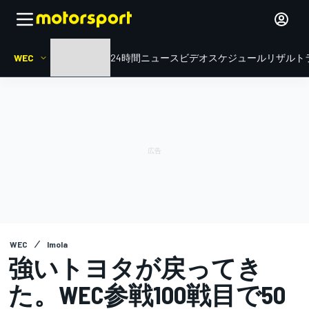
WEC
HOME
ル・マン24時間
ニュース
ビデオ
スケジュール
リザルト
WEC
Imola
強いトヨタが戻ってき
た。WEC参戦100戦目で50