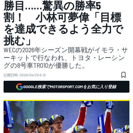
勝目……驚異の勝率5
割！ 小林可夢偉「目標
を達成できるよう全力で
挑む」
WECの2026年シーズン開幕戦がイモラ・サ
ーキットで行なわれ、トヨタ・レーシン
グの8号車TR010が優勝した。
公開日時:
2026/04/20 6:13
GOOGLE検索でMOTORSPORT.COMをお気に入り登録