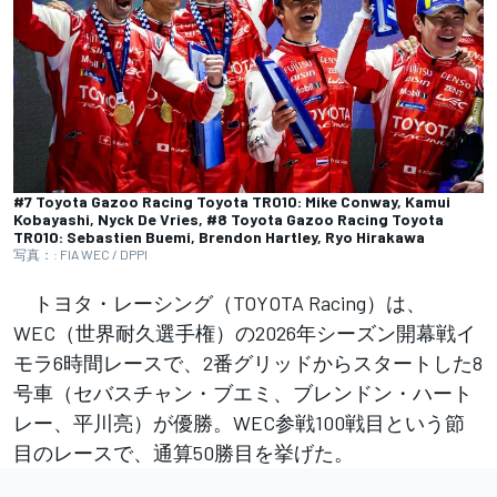
#7 Toyota Gazoo Racing Toyota TR010: Mike Conway, Kamui
Kobayashi, Nyck De Vries, #8 Toyota Gazoo Racing Toyota
TR010: Sebastien Buemi, Brendon Hartley, Ryo Hirakawa
写真：: FIA WEC / DPPI
トヨタ・レーシング（TOYOTA Racing）は、
WEC（世界耐久選手権）の2026年シーズン開幕戦イ
モラ6時間レースで、2番グリッドからスタートした8
号車（セバスチャン・ブエミ、ブレンドン・ハート
レー、平川亮）が優勝。WEC参戦100戦目という節
目のレースで、通算50勝目を挙げた。