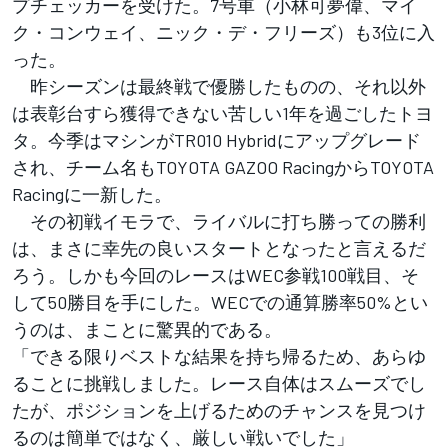
プチェッカーを受けた。7号車（小林可夢偉、マイ
ク・コンウェイ、ニック・デ・フリーズ）も3位に入
った。
昨シーズンは最終戦で優勝したものの、それ以外
は表彰台すら獲得できない苦しい1年を過ごしたトヨ
タ。今季はマシンがTR010 Hybridにアップグレード
され、チーム名もTOYOTA GAZOO RacingからTOYOTA
Racingに一新した。
その初戦イモラで、ライバルに打ち勝っての勝利
は、まさに幸先の良いスタートとなったと言えるだ
ろう。しかも今回のレースはWEC参戦100戦目、そ
して50勝目を手にした。WECでの通算勝率50%とい
うのは、まことに驚異的である。
「できる限りベストな結果を持ち帰るため、あらゆ
ることに挑戦しました。レース自体はスムーズでし
たが、ポジションを上げるためのチャンスを見つけ
るのは簡単ではなく、厳しい戦いでした」