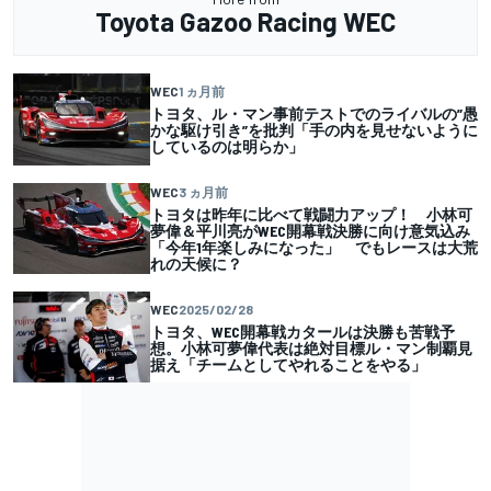
Toyota Gazoo Racing WEC
WEC
1 ヵ月前
トヨタ、ル・マン事前テストでのライバルの”愚
かな駆け引き”を批判「手の内を見せないように
しているのは明らか」
WEC
3 ヵ月前
トヨタは昨年に比べて戦闘力アップ！ 小林可
夢偉＆平川亮がWEC開幕戦決勝に向け意気込み
「今年1年楽しみになった」 でもレースは大荒
れの天候に？
WEC
2025/02/28
トヨタ、WEC開幕戦カタールは決勝も苦戦予
想。小林可夢偉代表は絶対目標ル・マン制覇見
据え「チームとしてやれることをやる」