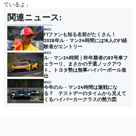
ているよ」
関連ニュース:
WEC
F1ファンも知る名前がたくさん！
2026年ル・マン24時間には16人のF1経
験者がエントリー
WEC
ル・マン24時間｜昨年勝者の83号車フ
ェラーリ、まさかの予選ノックアウ
ト。トヨタ勢は無事ハイパーポール進
出
WEC
今年のル・マン24時間は激戦にな
る？ テストデーのタイムから見えて
くるハイパーカークラスの勢力図