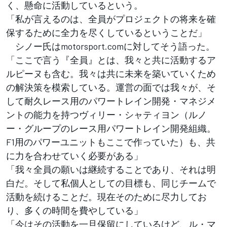
く、懸命に活動しているという。
「私が言えるのは、全員がプロジェクトの将来を確
保するために全力を尽くしているということだ」
シノー氏はmotorsport.comに対してそう語った。
「ここで言う『全員』とは、我々と共に活動するア
ルピーヌも含む。我々は共に未来を築いていくため
の解決策を模索している。運営の面では我々が、そ
して耐久レース用のパワートレイン開発・マネジメ
ントの能力を持つヴィリー・シャティヨン（ルノ
ー・グループのレース用パワートレイン開発組織。
F1用のパワーユニットもここで作っていた）も、共
に力を合わせていく必要がある」
「我々全員の願いは継続することであり、それは明
白だ。そして私個人としての目標も、同じチームで
活動を続けることだ。現在そのために尽力してお
り、多くの時間を費やしている」
「今はその活動を一旦保留にしているけど、ル・マ