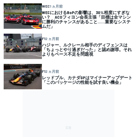
WEC
1 ヵ月前
WECにおけるBoPの影響は、30%程度にすぎな
い？ ACOフィヨン会長主張「目標は全マシン
に勝利のチャンスがあること……重要なシステ
ムだ」
F1
2 ヵ月前
ハジャー、ルクレール相手のディフェンスは
「ちょっとやり過ぎだった」と認め謝罪。それ
よりもペース不足を問題視
F1
2 ヵ月前
レッドブル、カナダGPはマイナーアップデート
「このパッケージの性能を試す良い機会」