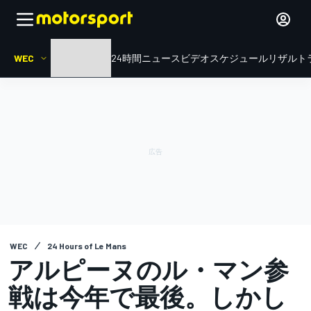
WEC
HOME
ル・マン24時間
ニュース
ビデオ
スケジュール
リザルト
WEC
24 Hours of Le Mans
アルピーヌのル・マン参
戦は今年で最後。しかし