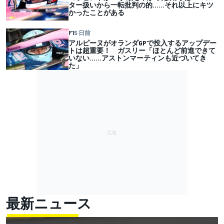
ター扱いから一転批判の的……それ以上にキツ
かったことがある
F1
5 日前
アルピーヌがオランダGPで投入するアップデー
トは超重要！ ガスリー「ほとんど前進できて
いない……アストンマーティンも近づいてき
た」
最新ニュース