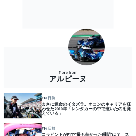
More from
アルピーヌ
F1
3 日前
まさに運命のイタズラ。オコンのキャリアを狂
わせた2019年「レンタカーの中で泣いたのを覚
えている」
F1
4 日前
コラピントがF1で”最も辛かった瞬間”は？ ス