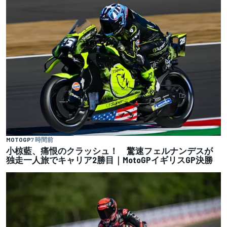
MOTOGP
7 時間前
小椋藍、痛恨のクラッシュ！ 驚速フェルナンデスが
独走一人旅でキャリア2勝目｜MotoGPイギリスGP決勝