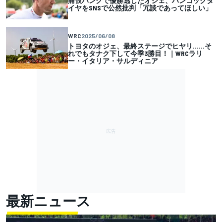
痛恨パンクで優勝逃したオジェ、ハンコックタ
イヤをSNSで公然批判「冗談であってほしい」
WRC
2025/06/08
トヨタのオジェ、最終ステージでヒヤリ……そ
れでもタナク下して今季3勝目！｜WRCラリ
ー・イタリア・サルディニア
最新ニュース