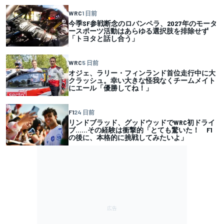
WRC
1 日前
今季SF参戦断念のロバンペラ、2027年のモータ
ースポーツ活動はあらゆる選択肢を排除せず
「トヨタと話し合う」
WRC
5 日前
オジェ、ラリー・フィンランド首位走行中に大
クラッシュ。幸い大きな怪我なくチームメイト
にエール「優勝してね！」
F1
24 日前
リンドブラッド、グッドウッドでWRC初ドライ
ブ……その経験は衝撃的「とても驚いた！ F1
の後に、本格的に挑戦してみたいよ」