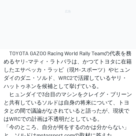
TOYOTA GAZOO Racing World Rally Teamの代表を務
めるヤリ-マティ・ラトバラは、かつてトヨタに在籍
したエサペッカ・ラッピ（現M-スポーツ）やヒュン
ダイのダニ・ソルド、WRC2で活躍しているヤリ・
ハットゥネンを候補として挙げている。
ヒュンダイで3台目のマシンをクレイグ・ブリーン
と共有しているソルドは自身の将来について、トヨ
タとの間で議論がなされていると語ったが、現状で
はWRCでの計画は不透明だとしている。
「今のところ、自分が何をするのかは分からない」
と、ソルドはmotorsport.comの取材に答えた。