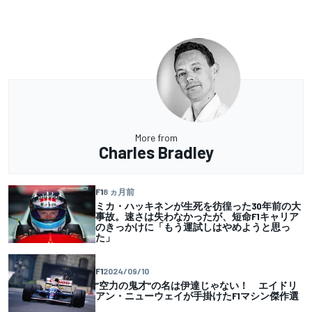
More from
Charles Bradley
F1
8 ヵ月前
ミカ・ハッキネンが生死を彷徨った30年前の大
事故。速さは失わなかったが、短命F1キャリア
のきっかけに「もう運試しはやめようと思っ
た」
F1
2024/09/10
”空力の鬼才”の名は伊達じゃない！ エイドリ
アン・ニューウェイが手掛けたF1マシン傑作選