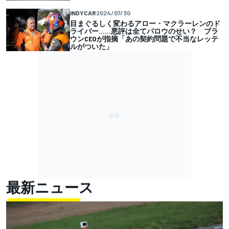
INDYCAR
2024/07/30
目まぐるしく変わるアロー・マクラーレンのド
ライバー……悪評は全てパロウのせい？ ブラ
ウンCEOが指摘「あの契約問題で不当なレッテ
ルがついた」
最新ニュース