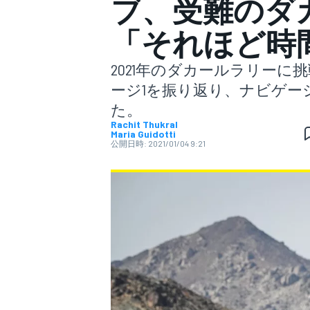
ブ、受難のダ
「それほど時
スーパーフォーミュラ
2021年のダカールラリー
ージ1を振り返り、ナビゲ
た。
Rachit Thukral
Maria Guidotti
公開日時:
2021/01/04 9:21
スーパーGT