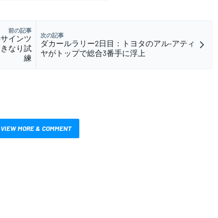
前の記事
次の記事
iのサインツ
ダカールラリー2日目：トヨタのアル-アティ
いきなり試
ヤがトップで総合3番手に浮上
練
VIEW MORE & COMMENT