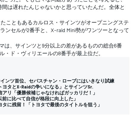
時間は遅れたんじゃないかと思っていたんだ。全体と
ったこともあるカルロス・サインツがオープニングステ
セルが2番手と、X-raid Mini勢がワンツーとなって
マは、サインツと9分以上の差があるものの総合6番
gはジニエル・ド・ヴィリエールの8番手が最上位だ。
niのサインツ首位、セバスチャン・ローブにはいきなり試練
タとX-Raidの争いになる」とサインツSr.
信アリ「優勝候補じゃなければガッカリだ！」
「以前に比べて自信が格段に向上した」
トヨタに残留！「トヨタで最後のタイトルを狙う」