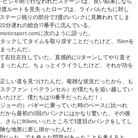
ビシャ間で行なわれたステージ1は、良い結果になら
で2度ルートを見失ったローブは、ライバルたちに対し
にステージ残りの部分で3度のパンクに見舞われてしま
2分遅れの総合17番手に沈んでいる。
orsport.comに次のように語った。
タックしてタイムを取り戻すことだったけど、15kmを
まったんだ」
して右往左往していた。直感的にUターンしてやり直そ
まったんだ。ちょっとイライラしたけど、それが功を
正しい道を見つけたんだ。複雑な状況だったから、も
ステファン（ペテランセル）が僕たちを追い越してい
ていたけど、僕たちは10番手だったんだ！」
ジョーの）バギーに乗っていた時のペースに比べれ
だから最初の2回のパンクにはかなり驚いた。その後
、さらに80kmいったところで3度目のパンクをしてし
険な地形に差し掛かったんだ」
間だった。でも色々な問題があったことを考えると、