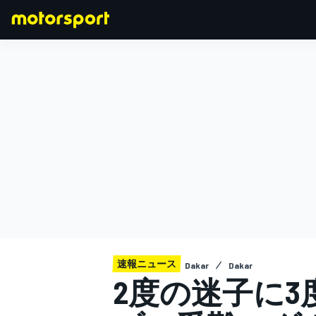
F1
MOTOGP
速報ニュース
Dakar
Dakar
2度の迷子に3