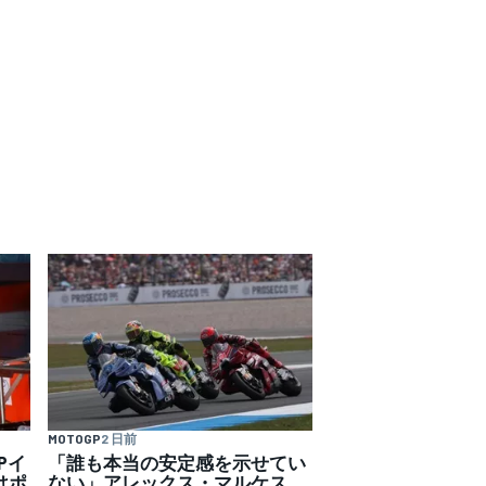
MOTOGP
2 日前
Pイ
「誰も本当の安定感を示せてい
はポ
ない」アレックス・マルケス、