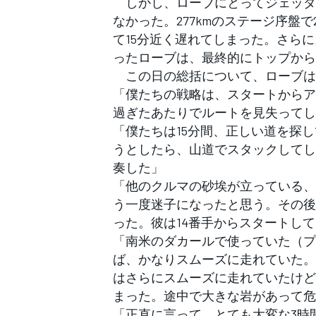
しかし、ローブにとってジェッダ-
フォーミュラE
なかった。277kmのステージ序盤
て15分近く遅れてしまった。さら
ったローブは、最終的にトップから2
この日の総括について、ローブはmot
「僕たちの戦略は、スタートからア
過ぎたあたりでルートを見失ってし
「僕たちは15分間、正しい道を探
うとしたら、山道でスタックしてし
奏した」
「他のクルマの砂埃が立っている、
う一度迷子になったと思う。その後
った。彼は14番手からスタートし
「南米のダカールで使っていた（プ
ば、かなりスムーズに走れていた。
はさらにスムーズに走れていたけど
まった。途中で大きな岩があって危
「正直に言って、とても大変な3時