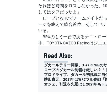
それほど時間をロスしなかった。1
してはタフだったよ」
ローブとWRCでチームメイトだ
ージを終えて総合首位、そしてペテラン
いる。
BRXのもう一台であるナニ・ロー
手。TOYOTA GAZOO Racin
Read Also:
ダカールラリー開幕。X-raid Mi
ローブのダカール制覇は厳しい？「トヨ
プロドライブ、ダカール初挑戦に自
勝田貴元、2021年はWRCフル参戦
オジェ、引退を先延ばし2021年も
すべてのカテゴリー