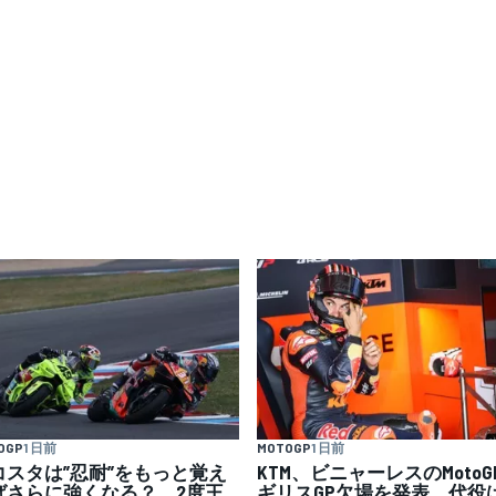
OGP
1 日前
MOTOGP
1 日前
コスタは”忍耐”をもっと覚え
KTM、ビニャーレスのMotoG
ばさらに強くなる？ 2度王
ギリスGP欠場を発表。代役