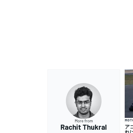
MOT
More from
Rachit Thukral
ア
れ