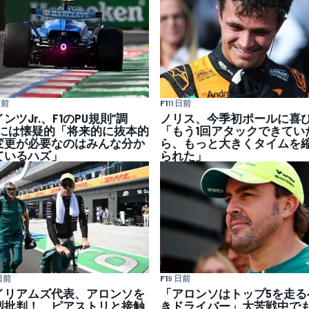
日前
F1
11 日前
ンツJr.、F1のPU規則”調
ノリス、今季初ポールに喜
”には懐疑的「将来的に抜本的
「もう1回アタックできてい
変更が必要なのはみんな分か
ら、もっと大きくタイムを
ているハズ」
られた」
日前
F1
9 日前
イリアムズ代表、アロンソを
「アロンソはトップ5を走る
烈批判！ ピアストリと接触
きドライバー」大苦戦中で