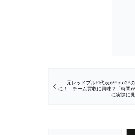
元レッドブルF1代表がMotoGP
に！ チーム買収に興味？「時間
に実際に