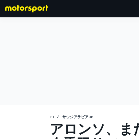
F1
MOTOGP
F1
サウジアラビアGP
アロンソ、ま