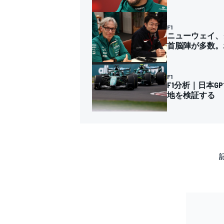
F1
ニューウェイ、
首脳陣が多数。
F1
F1分析｜日本
地を検証する