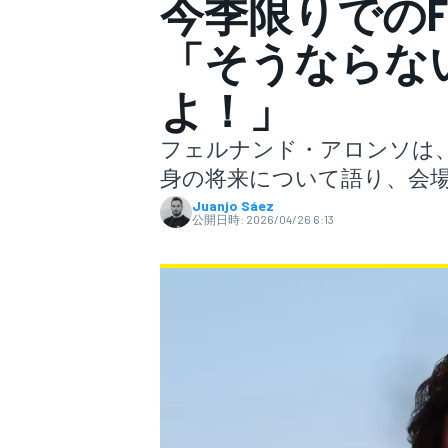
今季限りでのF
「そうならな
スーパーフォーミュラ
よ！」
フェルナンド・アロンソは、
身の将来について語り、会
Juanjo Sáez
公開日時:
2026/04/26 6:13
スーパーGT