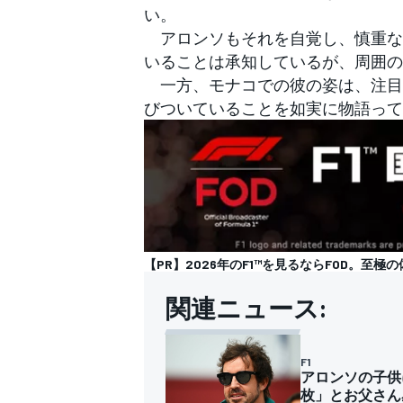
い。
アロンソもそれを自覚し、慎重な
いることは承知しているが、周囲の
一方、モナコでの彼の姿は、注目が
びついていることを如実に物語って
【PR】2026年のF1™を見るならFOD。至極の
関連ニュース:
F1
アロンソの子供
枚」とお父さん
すべてのカテゴリー