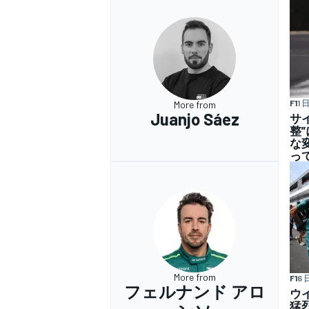
F1
1 
More from
Juanjo Sáez
サイ
整
な
っ
More from
F1
6 
フェルナンド アロ
ウ
猛