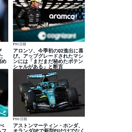
F1
11 日前
び
アロンソ、今季初のQ2進出に喜
た
び。アップグレードされたマシ
縮め
ンには「まだまだ秘めたポテン
シャルがある」と断言
F1
10 日前
べ
アストンマーティン・ホンダ、
もフ
オランダGPで新型PUだけでなく