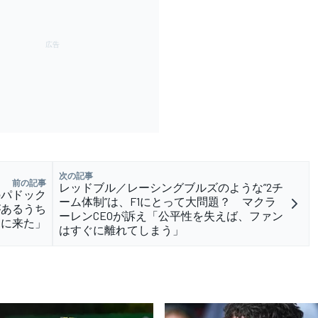
次の記事
前の記事
レッドブル／レーシングブルズのような”2チ
のパドック
ーム体制”は、F1にとって大問題？ マクラ
があるうち
ーレンCEOが訴え「公平性を失えば、ファン
見に来た」
はすぐに離れてしまう」