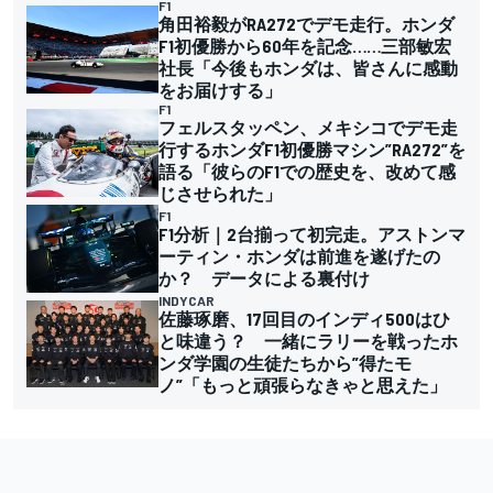
F1
角田裕毅がRA272でデモ走行。ホンダ
F1初優勝から60年を記念……三部敏宏
社長「今後もホンダは、皆さんに感動
をお届けする」
F1
フェルスタッペン、メキシコでデモ走
行するホンダF1初優勝マシン”RA272”を
語る「彼らのF1での歴史を、改めて感
じさせられた」
F1
F1分析｜2台揃って初完走。アストンマ
ーティン・ホンダは前進を遂げたの
か？ データによる裏付け
INDYCAR
佐藤琢磨、17回目のインディ500はひ
と味違う？ 一緒にラリーを戦ったホ
ンダ学園の生徒たちから”得たモ
ノ”「もっと頑張らなきゃと思えた」