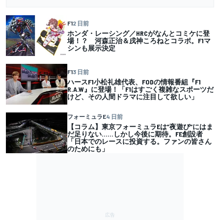
F1
2 日前
ホンダ・レーシング／HRCがなんとコミケに登
場！？ 河森正治＆戌神ころねとコラボ。F1マ
シンも展示決定
F1
3 日前
ハースF1小松礼雄代表、FODの情報番組『F1
R.A.W』に登場！「F1はすごく複雑なスポーツだ
けど、その人間ドラマに注目して欲しい」
フォーミュラE
4 日前
【コラム】東京フォーミュラEは”夜遊び”にはま
だ足りない……しかし今後に期待。FE創設者
「日本でのレースに投資する。ファンの皆さん
のためにも」