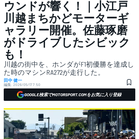
ウンドが響く！｜小江戸
川越まちかどモーターギ
ャラリー開催。佐藤琢磨
がドライブしたシビック
も！
川越の街中を、ホンダがF1初優勝を達成し
た時のマシンRA272が走行した。
田中 健一
編集:
2026/05/17 7:50
GOOGLE検索でMOTORSPORT.COMをお気に入り登録