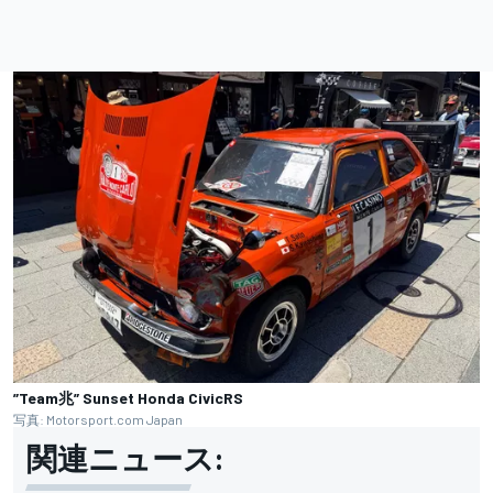
”Team兆” Sunset Honda CivicRS
写真: Motorsport.com Japan
関連ニュース: