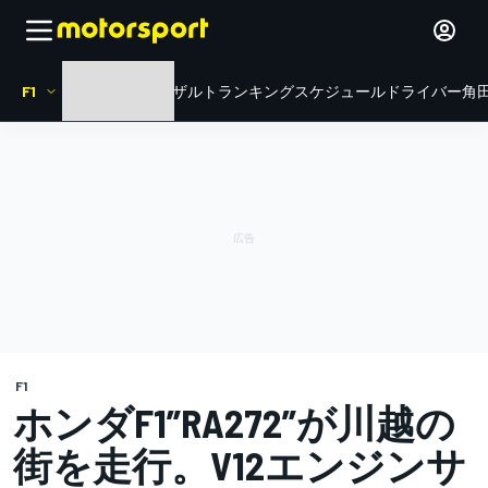
F1
HOME
ニュース
リザルト
ランキング
スケジュール
ドライバー
角田
F1
ホンダF1”RA272”が川越の
街を走行。V12エンジンサ