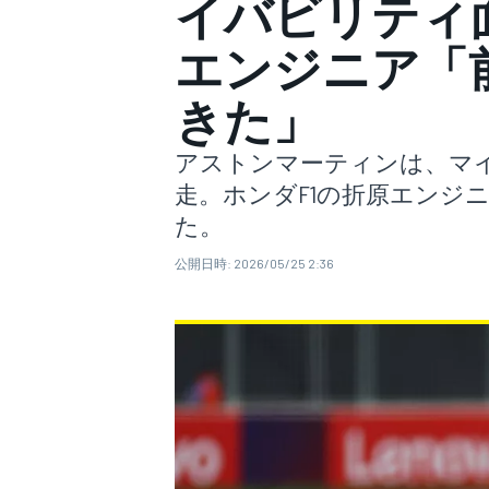
イバビリティ
エンジニア「
スーパーフォーミュラ
きた」
アストンマーティンは、マイ
走。ホンダF1の折原エンジ
た。
公開日時:
2026/05/25 2:36
スーパーGT