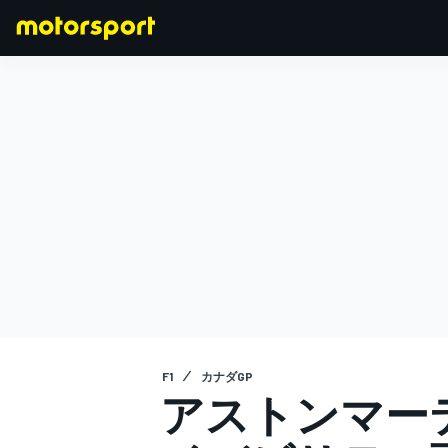
F1
MOTOGP
F1
カナダGP
アストンマー