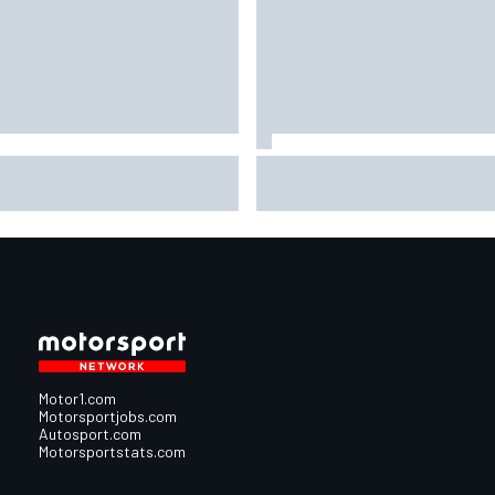
京の街を駆けるフォーミュラ
メルセデス、後半戦に大型
、来季はパワー大幅増の“モン
プグレードの“弾”を持ってい
ター”に。しかしドライバーた
る？ 投入時期を慎重に検
は楽観視「コースに少し変更
「予算的には良い状況にあ
加えるだけでいい」
Motor1.com
Motorsportjobs.com
Autosport.com
Motorsportstats.com