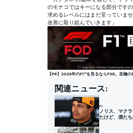
のモナコではキーになる部分ですの
求めるレベルにはまだ至っていませ
改善に取り組んでいきます」
【PR】2026年のF1™を見るならFOD。至極の
関連ニュース:
F1
ノリス、マクラ
たけど、僕たち
すべてのカテゴリー