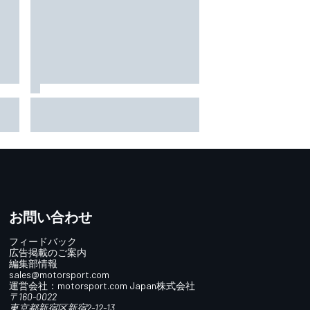
雨のSF富士で予選トップ3に入
アッ
ったブラウニングとオサリバ
ン。知られざる数奇な“腐れ
討中
縁”｜英国人ジャーナリスト”ジ
る」
ェイミー”の日本レース探訪記
お問い合わせ
フィードバック
広告掲載のご案内
編集部情報
sales@motorsport.com
運営会社：
motorsport.com
Japan株式会社
〒160-0022
東京都新宿区新宿2-12-13