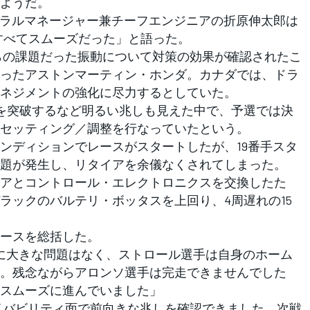
ようだ。
ラルマネージャー兼チーフエンジニアの折原伸太郎は
すべてスムーズだった」と語った。
らの課題だった振動について対策の効果が確認されたこ
ったアストンマーティン・ホンダ。カナダでは、ドラ
ネジメントの強化に尽力するとしていた。
を突破するなど明るい兆しも見えた中で、予選では決
セッティング／調整を行なっていたという。
ディションでレースがスタートしたが、19番手スタ
題が発生し、リタイアを余儀なくされてしまった。
アとコントロール・エレクトロニクスを交換したた
ラックのバルテリ・ボッタスを上回り、4周遅れの15
ースを総括した。
に大きな問題はなく、ストロール選手は自身のホーム
。残念ながらアロンソ選手は完走できませんでした
スムーズに進んでいました」
イバビリティ面で前向きな兆しを確認できました。次戦