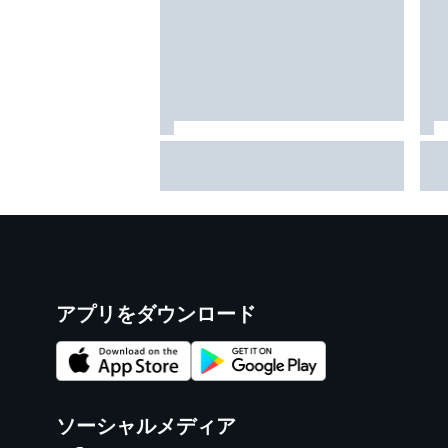
FIA、2026年新レギュレーショ
東
ンに、ドライバーから批判が集
E
まるのは分かっていたと明か
ス
す……しかし「今年のレースは
ち
面白い」と主張
を
アプリをダウンロード
ソーシャルメディア