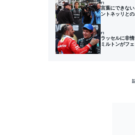
F1
言葉にできない
ントネッリとの
F1
ラッセルに非情
ミルトンがフェ