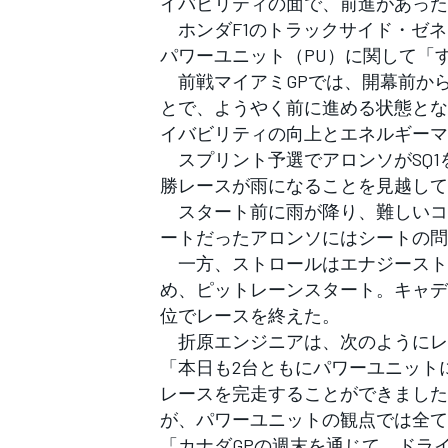
イバビリティの面で、前進があった
フォーミュラE
ホンダF1のトラックサイド・ゼネ
パワーユニット（PU）に関して「
前戦マイアミGPでは、開幕前か
とで、ようやく前に進める状態とな
イバビリティの向上とエネルギーマ
スプリント予選でアロンソがSQ1
勝レースが雨になることを見越して
スタート前に雨が降り、難しいコン
ートだったアロンソにはシートの問
一方、ストロールはエナジースト
め、ピットレーンスタート。キャデ
位でレースを終えた。
折原エンジニアは、次のようにレ
「本日も2台ともにパワーユニット
レースを完走することができました
が、パワーユニットの観点では全て
「カナダGPの週末を通じて、ドラ