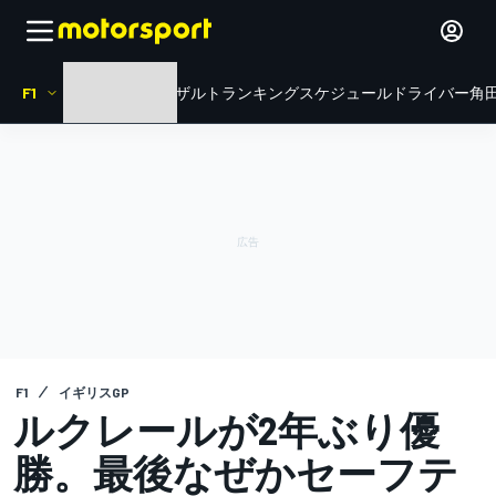
F1
HOME
ニュース
リザルト
ランキング
スケジュール
ドライバー
角田
F1
イギリスGP
ルクレールが2年ぶり優
勝。最後なぜかセーフテ