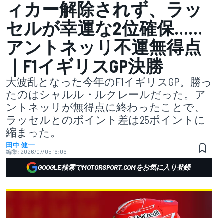
ィカー解除されず、ラッ
セルが幸運な2位確保……
アントネッリ不運無得点
｜F1イギリスGP決勝
大波乱となった今年のF1イギリスGP。勝っ
たのはシャルル・ルクレールだった。ア
ントネッリが無得点に終わったことで、
ラッセルとのポイント差は25ポイントに
縮まった。
田中 健一
編集:
2026/07/05 16:06
GOOGLE検索でMOTORSPORT.COMをお気に入り登録