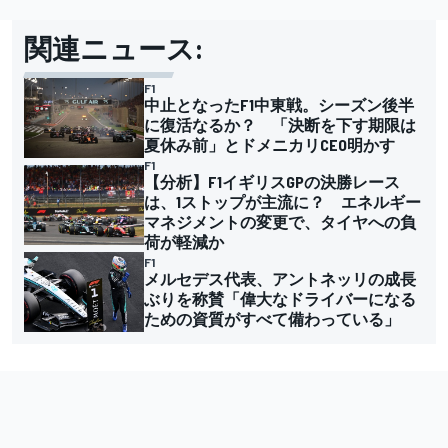
関連ニュース:
F1
中止となったF1中東戦。シーズン後半
に復活なるか？ 「決断を下す期限は
夏休み前」とドメニカリCEO明かす
F1
【分析】F1イギリスGPの決勝レース
は、1ストップが主流に？ エネルギー
マネジメントの変更で、タイヤへの負
荷が軽減か
F1
メルセデス代表、アントネッリの成長
ぶりを称賛「偉大なドライバーになる
ための資質がすべて備わっている」