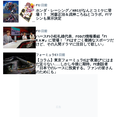
F1
2 日前
ホンダ・レーシング／HRCがなんとコミケに登
場！？ 河森正治＆戌神ころねとコラボ。F1マ
シンも展示決定
F1
3 日前
ハースF1小松礼雄代表、FODの情報番組『F1
R.A.W』に登場！「F1はすごく複雑なスポーツだ
けど、その人間ドラマに注目して欲しい」
フォーミュラE
3 日前
【コラム】東京フォーミュラEは”夜遊び”にはま
だ足りない……しかし今後に期待。FE創設者
「日本でのレースに投資する。ファンの皆さん
のためにも」