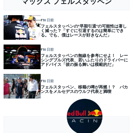
マックス フェルスタッペン
F1
6 日前
フェルスタッペンの”早期引退”の可能性は著し
く減った？「すぐに引退するのは簡単にでき
る。でも、僕はレースが好きなんだ」
F1
6 日前
フェルスタッペンの無線を参考にせよ！ レー
シングブルズ代表、若いふたりのドライバーに
アドバイス「彼の振る舞いは模範的だ」
F1
9 日前
フェルスタッペン、移籍の噂が再燃！？ バカ
ンスをメルセデスのウルフ代表と満喫