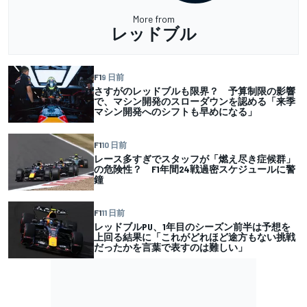
More from
レッドブル
F1
9 日前
さすがのレッドブルも限界？ 予算制限の影響
で、マシン開発のスローダウンを認める「来季
マシン開発へのシフトも早めになる」
F1
10 日前
レース多すぎでスタッフが「燃え尽き症候群」
の危険性？ F1年間24戦過密スケジュールに警
鐘
F1
11 日前
レッドブルPU、1年目のシーズン前半は予想を
上回る結果に「これがどれほど途方もない挑戦
だったかを言葉で表すのは難しい」