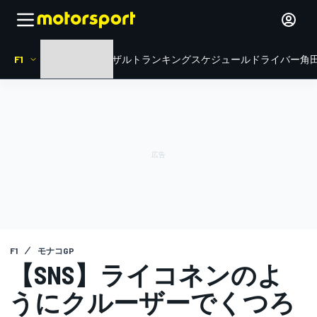
F1
HOME
ニュース
リザルト
ランキング
スケジュール
ドライバー
角田
F1
モナコGP
【SNS】ライコネンのよ
うにクルーザーでくつろ