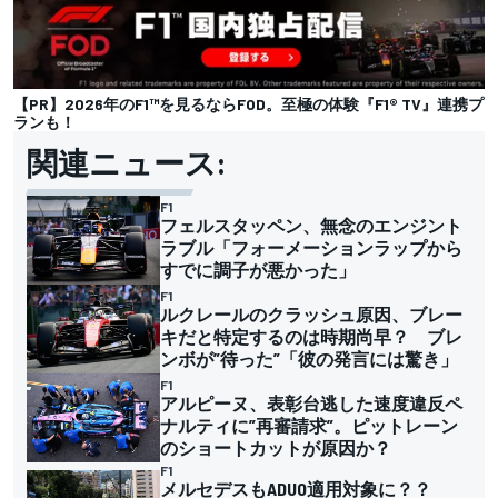
【PR】2026年のF1™︎を見るならFOD。至極の体験『F1® TV』連携プ
ランも！
関連ニュース:
F1
フェルスタッペン、無念のエンジント
ラブル「フォーメーションラップから
すでに調子が悪かった」
F1
ルクレールのクラッシュ原因、ブレー
キだと特定するのは時期尚早？ ブレ
ンボが”待った”「彼の発言には驚き」
F1
アルピーヌ、表彰台逃した速度違反ペ
ナルティに”再審請求”。ピットレーン
のショートカットが原因か？
F1
メルセデスもADUO適用対象に？？