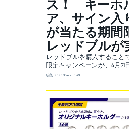
ス！ キーホ
ア、サイン入
スーパーフォーミュラ
が当たる期間
レッドブルが
レッドブルを購入すること
限定キャンペーンが、4月2
編集:
2026/04/20 1:39
スーパーGT