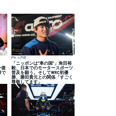
F1
4 ヵ月前
「ニッポンは”車の国”」角田裕
ー復
毅、日本でのモータースポーツ
帰で
普及を願う。そしてWRC初優
」
勝、勝田貴元との関係「すごく
尊敬してます」