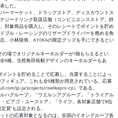
表した。
パーマーケット、ドラッグストア、ディスカウントス
ナジードリンク取扱店舗（コンビニエンスストア、鉄
、対象商品を購入し、そのレシートでポイントを貯め
ドブル・レーシングのリザーブドライバーを務める角
志、小林陵侑、KYOKAの限定グッズを手にできるとい
の場でオリジナルキーホルダーが1個もらえるとい
全6種。当然角田裕毅デザインのキーホルダーもあ
ポイントを貯めることで応募し、当選することによっ
Dフィギュア。これも全5種類が用意されている。応募
com/jp-ja/projects/riselikepro-cp）である。
ルハグループ」「ウエルシアグループ」「トライアル
タ・ピアゴ・ユーストア」「ライフ」各対象店舗で8缶
限定賞”も設定される。
ットの応募対象となるのは、全国のイオングループ各