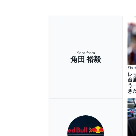
More from
角田 裕毅
F1
4
レ
台
う
き