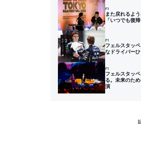
F1
また戻れるよう
「いつでも復帰
F1
フェルスタッペ
なドライバーひ
F1
フェルスタッペ
る。未来のため
演