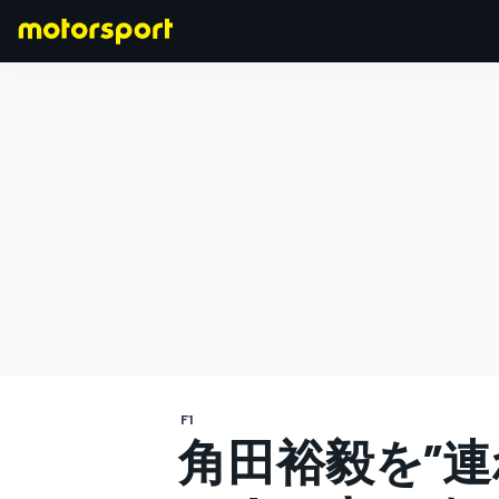
F1
MOTOGP
F1
角田裕毅を”連