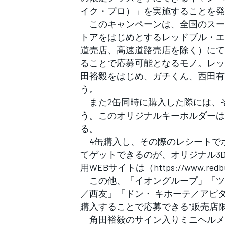
フォーミュラE
イク・プロ）」を実施することを発
このキャンペーンは、全国のスー
トアをはじめとするレッドブル・エ
道売店、高速道路売店を除く）にて
ることで応募可能となるモノ。レッ
田裕毅をはじめ、ガチくん、西田有
う。
また2缶同時に購入した際には、そ
う。このオリジナルキーホルダーは
る。
4缶購入し、その際のレシートで
てゲットできるのが、オリジナル3
用WEBサイトは（https://www.redbull.
この他、「イオングループ」「ツ
／西友」「ドン・ キホーテ／アピ
購入することで応募できる”販売店
角田裕毅のサイン入りミニヘルメ