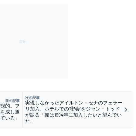
次の記事
前の記事
実現しなかったアイルトン・セナのフェラー
楽観的。フ
リ加入。ホテルでの“密会”をジャン・トッド
れを成し遂
が語る「彼は1994年に加入したいと望んでい
っている」
た」