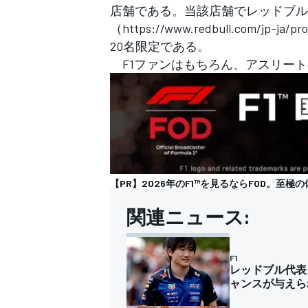
店舗である。当該店舗でレッドブル
（https://www.redbull.com/jp-
20名限定である。
F1ファンはもちろん、アスリート
【PR】2026年のF1™︎を見るならFOD。至極
関連ニュース:
F1
レッドブル代表
ャンスが与えら
すべてのカテゴリー