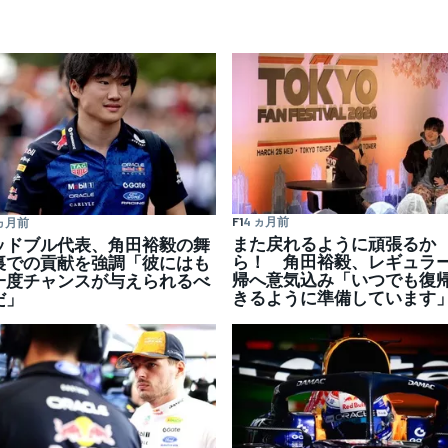
F1
4 ヵ月前
 ヵ月前
また戻れるように頑張るか
ッドブル代表、角田裕毅の舞
ら！ 角田裕毅、レギュラ
裏での貢献を強調「彼にはも
帰へ意気込み「いつでも復
一度チャンスが与えられるべ
きるように準備しています
だ」