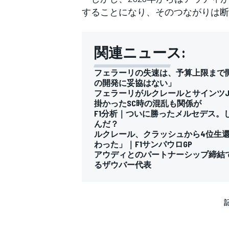
することになり、そのつながりは断
関連ニュース:
フェラーリの失速は、予算上限まで
の開発に妥協はない」
フェラーリがルクレールとサインツJ
掛かったSC時の混乱も関係が
F1分析｜ついに勝ったメルセデス。
んだ？
ルクレール、クラッシュから4位生
わった」｜F1サンパウロGP
アウディとのパートナーシップ締結で
るザウバー代表
すべてのカテゴリー