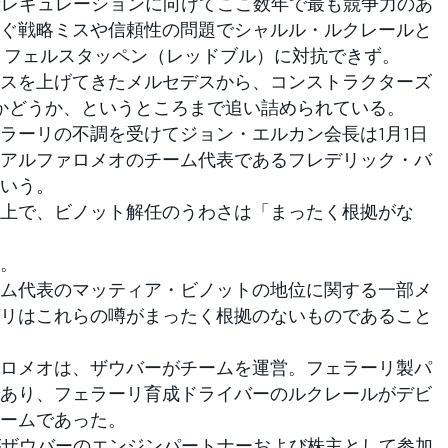
新レギュレーションに向けてここ数年で最も競争力のあ
ぐ戦略ミスや信頼性の問題でシャルル・ルクレールと
ス・フェルスタッペン（レッドブル）に対抗できず。
スを上げてきたメルセデスから、コンストラクターズ
かどうか、というところまで追い詰められている。
ーリの不調を受けてジョン・エルカン会長は1月1日
アルファロメオのチーム代表であるフレデリック・バ
いう。
上で、ビノット解任のうわさは「まったく根拠がな
。
ム代表のマッティア・ビノットの地位に関する一部メ
リはこれらの噂がまったく根拠のないものであること
ロメオは、ザウバーがチームを運営。フェラーリ製パ
あり、フェラーリ育成ドライバーのルクレールがデビ
ームであった。
がザウバーのエンジンパートナーおよび株主として参加