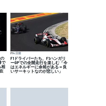
F1
4 日前
来の
F1ドライバーたち、F1ハンガリ
帰で
ーGPでの全開走行を楽しむ「今
る相
はエネルギーに余裕がある＝良
在
いサーキットなのが悲しい」