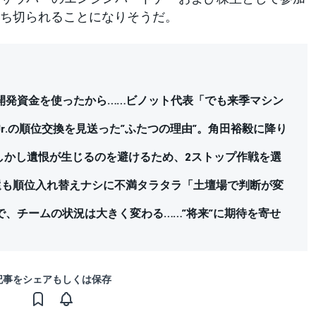
ち切られることになりそうだ。
開発資金を使ったから……ビノット代表「でも来季マシン
r.の順位交換を見送った”ふたつの理由”。角田裕毅に降り
しかし遺恨が生じるのを避けるため、2ストップ作戦を選
還も順位入れ替えナシに不満タラタラ「土壇場で判断が変
、チームの状況は大きく変わる……”将来”に期待を寄せ
記事をシェアもしくは保存