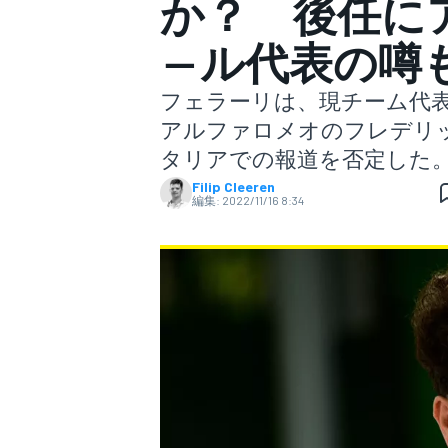
か？ 後任に
―ル代表の噂
スーパーフォーミュラ
フェラーリは、現チーム代
アルファロメオのフレデリ
タリアでの報道を否定した
Filip Cleeren
編集:
2022/11/16 8:34
スーパーGT