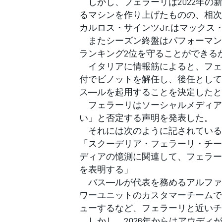
しかし、フェラーリは2022年の
フォーミュラE
るマシンを作り上げたものの、相次
カルロス・サインツJr.はマック
またシーズン終盤はパフォーマン
ランキング2位を守ることができる
イタリアに情報筋によると、フェラ
付でビノットを解任し、後任として
ス―ルを起用することを決定したと
フェラーリはソーシャルメディア
い」と否定する声明を発表した。
それには次のように記されている
「スクーデリア・フェラーリ・チー
ディアの憶測に関連して、フェラー
を表明する」
バス―ルが代表を務めるアルファ
ワーユニットのカスタマーチームで
ューするなど、フェラーリと近いチ
しかし、2026年からはアウディ