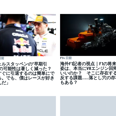
F1
4 日前
日前
海外F1記者の視点｜F1の将
ェルスタッペンの”早期引
姿は、本当にV8エンジン回
”の可能性は著しく減った？
いいのか？ そこに存在す
すぐに引退するのは簡単にで
反する課題……落とし穴の存
る。でも、僕はレースが好き
もある？
んだ」