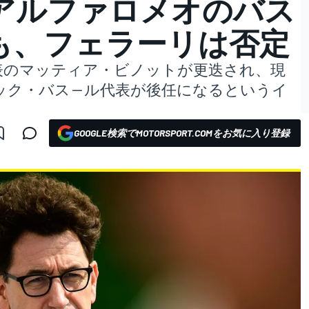
アルファロメオのバス
も、フェラーリは否定
表のマッティア・ビノットが更迭され、現
ック・バス―ル代表が後任になるというイ
。
GOOGLE検索でMOTORSPORT.COMをお気に入り登録