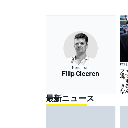
F1
2 
More from
フ
Filip Cleeren
退
「
き
な
最新ニュース