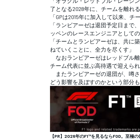
「オラクル・レッドブル・レーシン
フォーミュラE
了となる2028年に、チームを離れ
「GPは2015年に加入して以来、
「ランビアーゼは退団予定日まで、
ッペンのレースエンジニアとしての
「チームとランビアーゼは、共に築
ねていくことに、全力を尽くす」
なおランビアーゼはレッドブル離
チーム代表に並ぶ高待遇で迎えられ
またランビアーゼの退団が、噂さ
どう影響を及ぼすのかという部分も
【PR】2026年のF1™︎を見るならFOD。至極