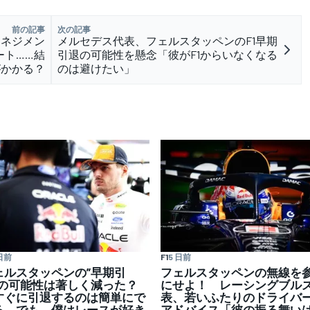
前の記事
次の記事
マネジメン
メルセデス代表、フェルスタッペンのF1早期
ート……結
引退の可能性を懸念「彼がF1からいなくなる
がかかる？
のは避けたい」
日前
F1
5 日前
ェルスタッペンの”早期引
フェルスタッペンの無線を
”の可能性は著しく減った？
にせよ！ レーシングブル
すぐに引退するのは簡単にで
表、若いふたりのドライバ
る。でも、僕はレースが好き
アドバイス「彼の振る舞い