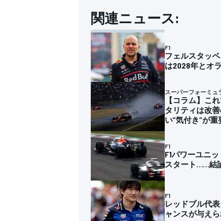
関連ニュース:
F1
フェルスタッペ
は2028年とオ
スーパーフォーミュ
【コラム】これ
タリティは改善
い”気付き”が重
F1
F1パワーユニ
スタート……結
F1
レッドブル代表
ャンスが与えら
すべてのカテゴリー