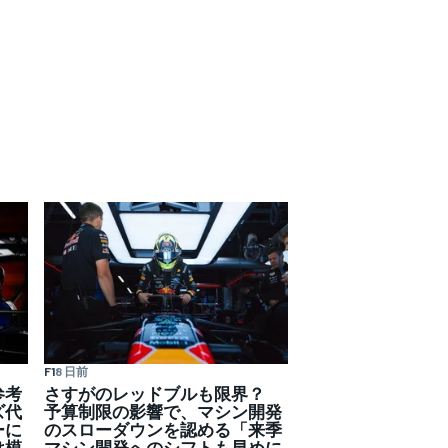
F1
8 日前
さすがのレッドブルも限界？
参考
予算制限の影響で、マシン開発
ズ代
のスローダウンを認める「来季
ーに
マシン開発へのシフトも早めに
は模