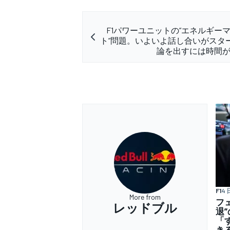
F1パワーユニットの”エネルギー
ト”問題。いよいよ話し合いがスタ
論を出すには時間
F1
4 
More from
フ
レッドブル
退
「
き