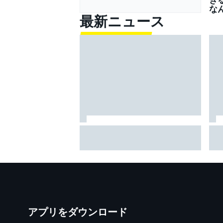
な
最新ニュース
負傷離脱中のヨハン・ザルコ、
野
市販バイクでトレーニングをス
連
タート。早ければアラゴンで復
手
帰か？
M
第
アプリをダウンロード