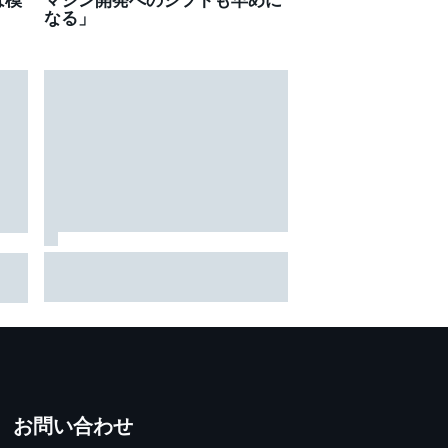
なる」
野尻智紀が2戦連続ポールポジ
GP
ション！ 太田、フラガ続く｜
さ
スーパーフォーミュラ第8戦
SUGO：予選結果
お問い合わせ