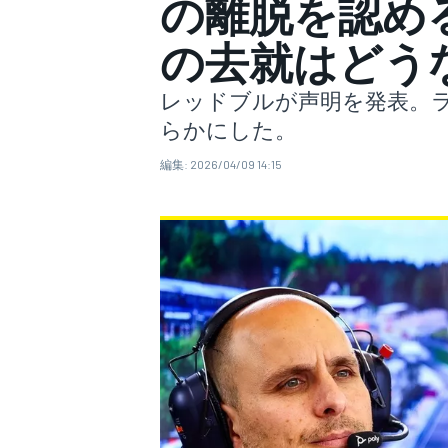
の離脱を認め
の去就はどう
スーパーフォーミュラ
レッドブルが声明を発表。ラ
らかにした。
編集:
2026/04/09 14:15
スーパーGT