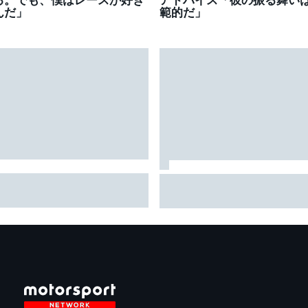
んだ」
範的だ」
尻智紀が僅差の予選制し2戦
ジャンアントニオ、イギリス
続ポール！ 賞金100万円を
初日3番手に満足「タイムを
にしたのはまたもTEAM
らに改善できる自信アリ」
UGEN｜スーパーフォーミュラ
8戦