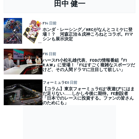
田中 健一
F1
4 日前
ホンダ・レーシング／HRCがなんとコミケに登
場！？ 河森正治＆戌神ころねとコラボ。F1マ
シンも展示決定
F1
5 日前
ハースF1小松礼雄代表、FODの情報番組『F1
R.A.W』に登場！「F1はすごく複雑なスポーツだ
けど、その人間ドラマに注目して欲しい」
フォーミュラE
6 日前
【コラム】東京フォーミュラEは”夜遊び”にはま
だ足りない……しかし今後に期待。FE創設者
「日本でのレースに投資する。ファンの皆さん
のためにも」