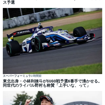
ス予選
スーパーフォーミュラ
2 時間前
東北出身・小林利徠斗がSUGO戦予選6番手で沸かせる。
同世代のライバル野村も称賛「上手いな、って」