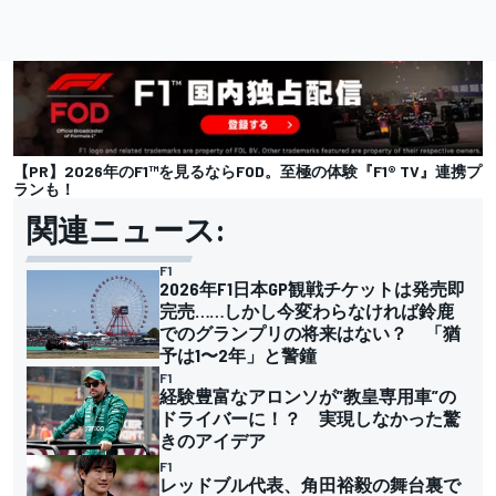
【PR】2026年のF1™︎を見るならFOD。至極の体験『F1® TV』連携プ
ランも！
関連ニュース:
F1
2026年F1日本GP観戦チケットは発売即
完売……しかし今変わらなければ鈴鹿
でのグランプリの将来はない？ 「猶
予は1〜2年」と警鐘
F1
経験豊富なアロンソが”教皇専用車”の
ドライバーに！？ 実現しなかった驚
きのアイデア
F1
レッドブル代表、角田裕毅の舞台裏で