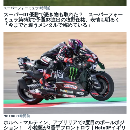
スーパーフォーミュラ
1 時間前
スーパーGT優勝で憑き物も取れた？ スーパーフォー
ミュラ第8戦で予選Q3進出の牧野任祐、表情も明るく
「今までと違うメンタルで臨めている」
MOTOGP
1 時間前
ホルヘ・マルティン、アプリリアで2度目のポールポジ
ション！ 小椋藍が3番手フロントロウ｜MotoGPイギリ