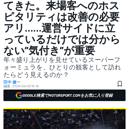
てきた。来場客へのホス
ピタリティは改善の必要
アリ……運営サイドに立
っているだけでは分から
ない”気付き”が重要
年々盛り上がりを見せているスーパーフ
ォーミュラを、ひとりの観客として訪れ
たらどう見えるのか？
田中 健一
編集:
2026/04/09 16:16
GOOGLE検索でMOTORSPORT.COMをお気に入り登録