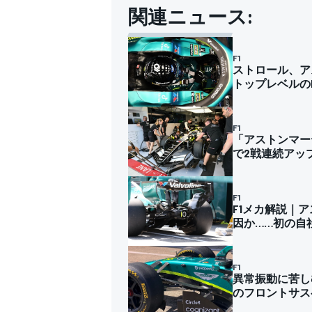
関連ニュース:
F1
ストロール、ア
トップレベルの
F1
「アストンマー
で2戦連続アッ
F1
F1メカ解説｜
因か……初の自
F1
異常振動に苦し
のフロントサス