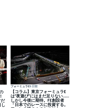
フォーミュラE
5 日前
【コラム】東京フォーミュラE
の
は”夜遊び”にはまだ足りない……
！
しかし今後に期待。FE創設者
ツだ
「日本でのレースに投資する。
目し