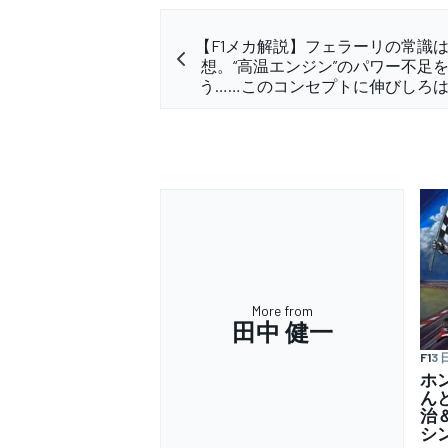
【F1メカ解説】フェラーリの常識
想。“高温エンジン”のパワー不足
う……このコンセプトに伸びしろ
More from
田中 健一
F1
3 
ホ
ん
治
シ