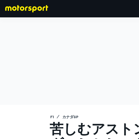
F1
MOTOGP
F1
カナダGP
苦しむアスト