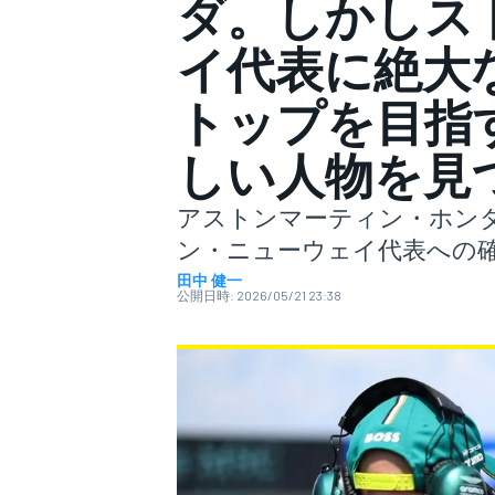
ダ。しかしス
イ代表に絶大
スーパーフォーミュラ
トップを目指
しい人物を見
アストンマーティン・ホン
ン・ニューウェイ代表への
田中 健一
公開日時:
2026/05/21 23:38
スーパーGT