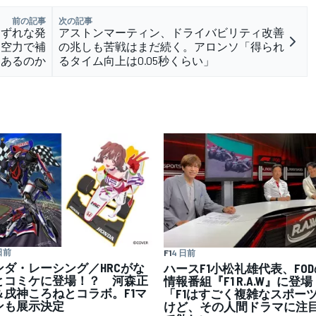
前の記事
次の記事
はずれな発
アストンマーティン、ドライバビリティ改善
を空力で補
の兆しも苦戦はまだ続く。アロンソ「得られ
はあるのか
るタイム向上は0.05秒くらい」
日前
F1
4 日前
ンダ・レーシング／HRCがな
ハースF1小松礼雄代表、FOD
とコミケに登場！？ 河森正
情報番組『F1 R.A.W』に登場
＆戌神ころねとコラボ。F1マ
「F1はすごく複雑なスポー
ンも展示決定
けど、その人間ドラマに注