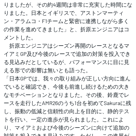
りましたが、その約4週間は非常に充実した時間にな
りました。日本とイギリスで、アストンマーティ
ン・アラムコ・F1チームと緊密に連携しながら多く
の作業を進めてきました」と、折原エンジニアはコ
メントした。
折原エンジニアはシーズン再開のレースとなるマ
イアミGP及び今後のレースで追加の対策を投入でき
る見込みだとしているが、パフォーマンスに目に見
える形での影響は無いとも語った。
「日本GPでは、我々の取り組みが正しい方向に進ん
でいると確認でき、今後も前進し続けるための大き
なモチベーションとなりました。その後、鈴鹿でレ
ースを走行したAMR26のうち1台を初めてSakuraに残
し、振動の低減と信頼性の向上を目的に、静的テス
トを行い、一定の進歩が見られました。これによ
り、マイアミおよび今後のシーズンに向けて追加の
対策を投入できる見込みです。ただし、この進展が