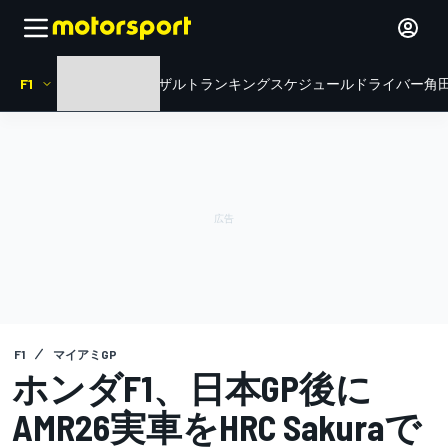
F1
HOME
ニュース
リザルト
ランキング
スケジュール
ドライバー
角田
F1
マイアミGP
ホンダF1、日本GP後に
AMR26実車をHRC Sakuraで