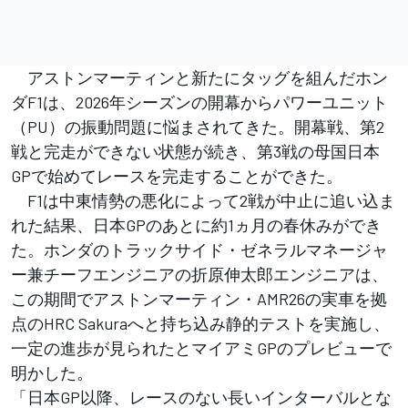
アストンマーティンと新たにタッグを組んだホン
ダF1は、2026年シーズンの開幕からパワーユニット
（PU）の振動問題に悩まされてきた。開幕戦、第2
戦と完走ができない状態が続き、第3戦の母国日本
GPで始めてレースを完走することができた。
F1は中東情勢の悪化によって2戦が中止に追い込ま
れた結果、日本GPのあとに約1ヵ月の春休みができ
た。ホンダのトラックサイド・ゼネラルマネージャ
ー兼チーフエンジニアの折原伸太郎エンジニアは、
この期間でアストンマーティン・AMR26の実車を拠
点のHRC Sakuraへと持ち込み静的テストを実施し、
一定の進歩が見られたとマイアミGPのプレビューで
明かした。
「日本GP以降、レースのない長いインターバルとな