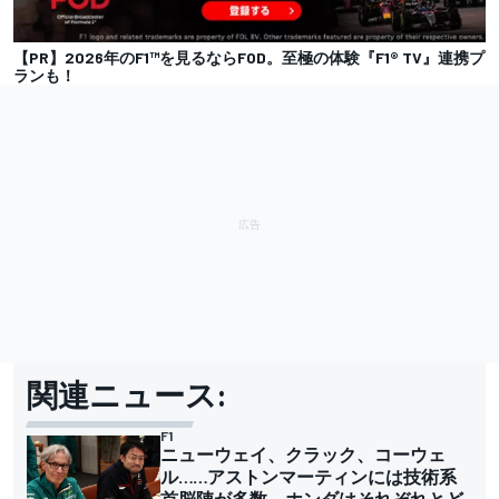
【PR】2026年のF1™を見るならFOD。至極の体験『F1® TV』連携プ
ランも！
関連ニュース:
F1
ニューウェイ、クラック、コーウェ
ル……アストンマーティンには技術系
首脳陣が多数。ホンダはそれぞれとど