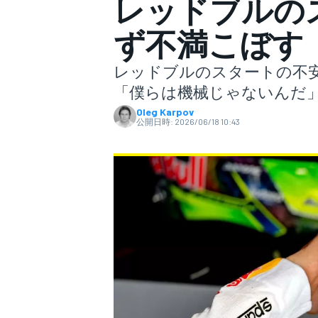
レッドブルの
ず不満こぼす
スーパーフォーミュラ
レッドブルのスタートの不
「僕らは機械じゃないんだ
Oleg Karpov
公開日時:
2026/06/18 10:43
スーパーGT