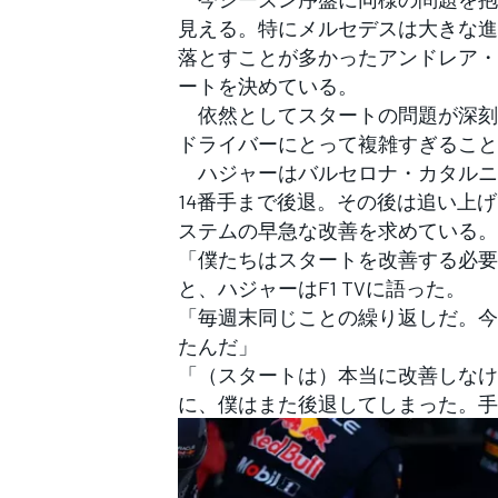
フォーミュラE
見える。特にメルセデスは大きな進
落とすことが多かったアンドレア・
ートを決めている。
依然としてスタートの問題が深刻
ドライバーにとって複雑すぎること
ハジャーはバルセロナ・カタルニア
14番手まで後退。その後は追い上
ステムの早急な改善を求めている。
「僕たちはスタートを改善する必要
と、ハジャーはF1 TVに語った。
「毎週末同じことの繰り返しだ。今
たんだ」
「（スタートは）本当に改善しなけ
に、僕はまた後退してしまった。手