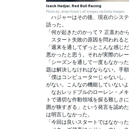
Isack Hadjar, Red Bull Racing
Photo by: Andy Hone/ LAT Images via Getty Images
ハジャーはその後、現在のシステ
語った。
「何が起きたのかって？ 正直わか
スタート失敗の原因を問われると
「週末を通してずっとこんな感じだ
悪かったと思う。それが実際のレー
「シーズンを通して一度もなかった
題は解決しなければならない。手順
「僕はコンピューターじゃないし、機
がない。こんなの機能していないよ
なおレッドブルのローレン・メキ
トで適切な作動領域を探る難しさに
囲が狭すぎる」という発言を認めた
は明言しなかった。
「今回は良いスタートではなかった