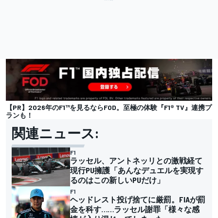
【PR】2026年のF1™︎を見るならFOD。至極の体験『F1® TV』連携プ
ランも！
関連ニュース:
F1
ラッセル、アントネッリとの激戦経て
現行PU擁護「あんなデュエルを実現す
るのはこの新しいPUだけ」
F1
ヘッドレスト投げ捨てに厳罰。FIAが罰
金を科す……ラッセル謝罪「様々な感