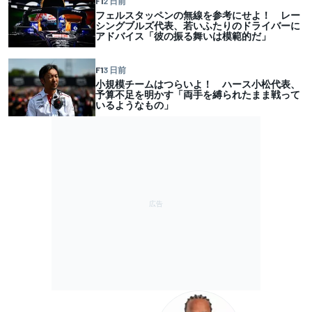
F1
2 日前
フェルスタッペンの無線を参考にせよ！ レー
シングブルズ代表、若いふたりのドライバーに
アドバイス「彼の振る舞いは模範的だ」
F1
3 日前
小規模チームはつらいよ！ ハース小松代表、
予算不足を明かす「両手を縛られたまま戦って
いるようなもの」