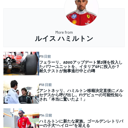
More from
ルイス ハミルトン
F1
1 日前
フェラーリ、ADUOアップデート第2弾を投入し
たパワーユニットを、イタリアGPに投入か？
耐久テストが無事進行中との噂
F1
3 日前
アントネッリ、ハミルトン移籍決定直後にメル
セデスから呼び出し。F1デビューの可能性知ら
され「本当に驚いたよ！」
F1
4 日前
ハミルトンに新たな家族。ゴールデンレトリバ
ーの子犬”ヘイロー”を迎える