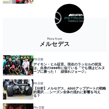
More from
メルセデス
F1
1 日前
デイモン・ヒル証言。現在のラッセルの状況
は、自身の1996年に似ている「でも僕はビルヌ
ーブに勝った！ 頑張れジョージ」
F1
1 日前
【分析】メルセデス、ADUOアップデートの戦略
的選択……シーズン全体の流れに影響を与え
る？
F1
4 日前