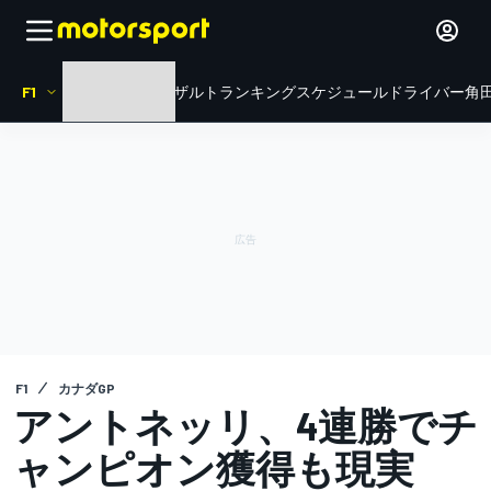
F1
HOME
ニュース
リザルト
ランキング
スケジュール
ドライバー
角田
F1
カナダGP
アントネッリ、4連勝でチ
ャンピオン獲得も現実