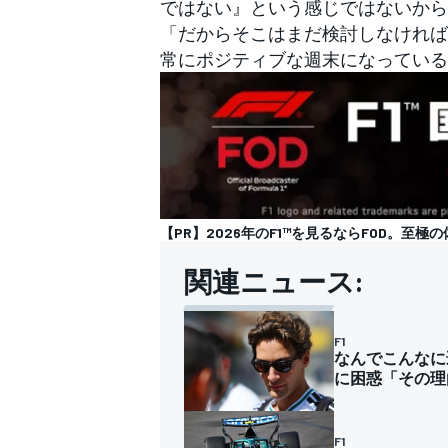
ではない』という感じではないから
「だからそこはまだ検討しなければ
常にポジティブな週末になっている
【PR】2026年のF1™を見るならFOD。至極の
関連ニュース:
F1
なんでこんなに
に困惑「その理
F1