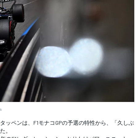
es
ッペンは、F1モナコGPの予選の特性から、「久しぶ
た。