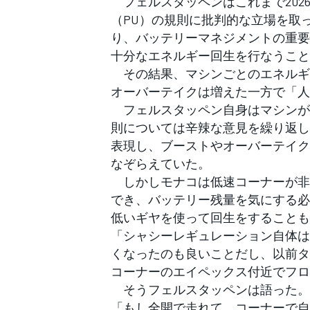
フェルスタッペンはこれまで202
フォーミュラE
（PU）の規則に批判的な立場を取
り、バッテリーマネジメントの重要
十分なエネルギー回生を行なうこと
その結果、マシンごとのエネルギ
オーバーテイクは増えた一方で「人
フェルスタッペン自身はマシンが
則については辛辣な意見を繰り返し
表現し、ブーストやオーバーテイク
なぞらえていた。
しかしモナコは低速コーナーが非
でき、バッテリー残量を気にする必
低いギヤを使って回生をすることも
「シャシーレギュレーション自体は
くなったのも良いことだし、以前タ
コーナーのエイペックス付近でフロ
そうフェルスタッペンは語った。
「もし全開で走れて、コーナーで自