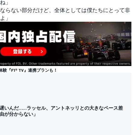
ね」
ならない部分だけど、全体としては僕たちにとって非
よ」
体験『F1® TV』連携プランも！
遅いんだ……ラッセル、アントネッリとの大きなペース差
由が分からない」