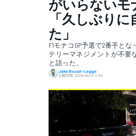
がいらないモ
「久しぶりに
スーパーフォーミュラ
た」
F1モナコGP予選で2番手
テリーマネジメントが不要
と語った。
Jake Boxall-Legge
公開日時:
2026/06/07 2:55
スーパーGT