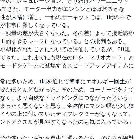
6年のF1レギュレーション、とりわけパワーユニット
ってきた。モーター出力がエンジンとほぼ均等とな
性が大幅に増し、一部のサーキットでは、1周の中で
が非常に難しくなっている。
ー残量の差が大きくなった。その差によって接近戦や
工的すぎるレースになっている」との批判もある。
小型化されたことについては評価しているが、PU規
てきた。これまでにも現在のF1を「マリオカート」と
モードをゲームに登場するスピードアップアイテムに
常に多いため、1周を通じて簡単にエネルギー回生が
要がほとんどなかった。そのため、コーナーであえて
なく、より自然なドライビングにつながったという。
まったく悪くないと思う。全体的にマシン幅が少し狭
イヤの上に付いていたディフレクターがなくなって、
ントアクスルが見やすくなったのも気に入っている」
分の使いたいギヤを自由に選べるなら、その方が絶対