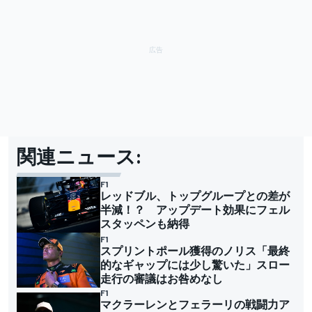
関連ニュース:
F1
レッドブル、トップグループとの差が
半減！？ アップデート効果にフェル
スタッペンも納得
F1
スプリントポール獲得のノリス「最終
的なギャップには少し驚いた」スロー
走行の審議はお咎めなし
F1
マクラーレンとフェラーリの戦闘力ア