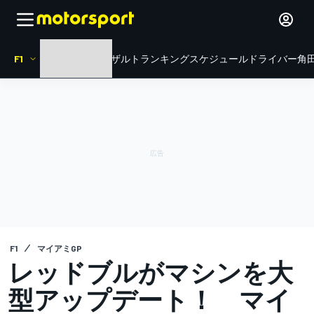
F1
HOME
ニュース
リザルト
ランキング
スケジュール
ドライバー
角田
F1
マイアミGP
レッドブルがマシンを大
型アップデート！ マイ