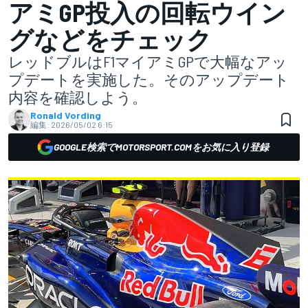
アミGP投入の回転ウイン
グなどをチェック
レッドブルはF1マイアミGPで大幅なアッ
プデートを実施した。そのアップデート
内容を確認しよう。
Ronald Vording
編集:
2026/05/02 6:15
GOOGLE検索でMOTORSPORT.COMをお気に入り登録