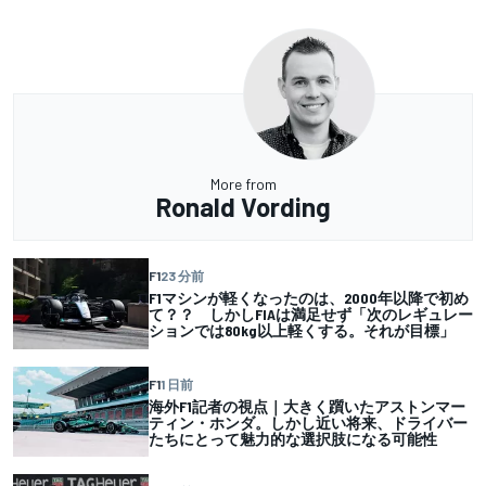
More from
Ronald Vording
F1
23 分前
F1マシンが軽くなったのは、2000年以降で初め
て？？ しかしFIAは満足せず「次のレギュレー
ションでは80kg以上軽くする。それが目標」
F1
1 日前
海外F1記者の視点｜大きく躓いたアストンマー
ティン・ホンダ。しかし近い将来、ドライバー
たちにとって魅力的な選択肢になる可能性