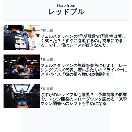
More from
レッドブル
F1
6 日前
フェルスタッペンの”早期引退”の可能性は著し
く減った？「すぐに引退するのは簡単にでき
る。でも、僕はレースが好きなんだ」
F1
6 日前
フェルスタッペンの無線を参考にせよ！ レー
シングブルズ代表、若いふたりのドライバーに
アドバイス「彼の振る舞いは模範的だ」
F1
9 日前
さすがのレッドブルも限界？ 予算制限の影響
で、マシン開発のスローダウンを認める「来季
マシン開発へのシフトも早めになる」