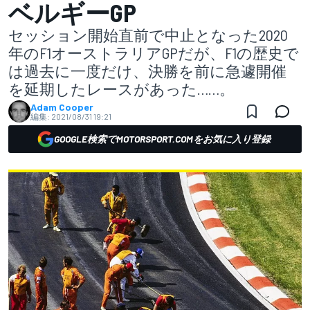
ベルギーGP
セッション開始直前で中止となった2020
年のF1オーストラリアGPだが、F1の歴史で
は過去に一度だけ、決勝を前に急遽開催
を延期したレースがあった……。
Adam Cooper
編集:
2021/08/31 19:21
GOOGLE検索でMOTORSPORT.COMをお気に入り登録