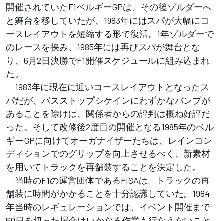
開催されていたF1ベルギーGPは、その後ゾルダーへ
と舞台を移していたが、1983年にはスパが大幅にコ
ースレイアウトを短縮する形で復活。1年ゾルダーで
のレースを挟み、1985年には再びスパが舞台とな
り、6月2日決勝でF1開催スケジュールに組み込まれ
た。
1983年に現在に近いコースレイアウトとなったス
パだが、バスストップシケインにわずかなバンプが
あることを除けば、関係者からの評判は概ね好評だ
った。そして改修後2度目の開催となる1985年のベル
ギーGPに向けてオーガナイザーたちは、レインコン
ディションでのグリップを向上させるべく、新素材
を用いてトラックを再舗装することを決定した。
当時のF1の運営団体であるFISAは、トラックの再
舗装に時間がかかることを十分認識していた。1984
年当時のレギュレーションでは、イベント開催まで
60日を切った場合はいかなる作業も行なえないこと