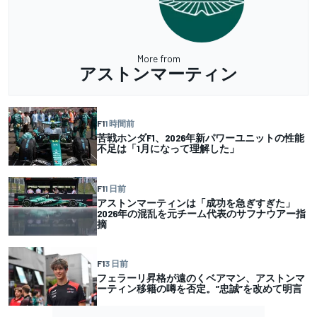
More from
アストンマーティン
F1
1 時間前
苦戦ホンダF1、2026年新パワーユニットの性能
不足は「1月になって理解した」
F1
1 日前
アストンマーティンは「成功を急ぎすぎた」
2026年の混乱を元チーム代表のサフナウアー指
摘
F1
3 日前
フェラーリ昇格が遠のくベアマン、アストンマ
ーティン移籍の噂を否定。”忠誠”を改めて明言