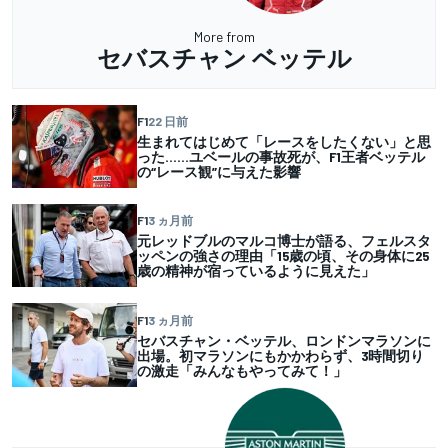
More from
セバスチャン ベッテル
F1
22 日前
生まれてはじめて「レースをしたくない」と思
った……ユベールの事故死が、F1王者ベッテル
の“レース観”に与えた影響
F1
3 ヵ月前
元レッドブルのマルコ博士が語る、フェルスタ
ッペンの強さの理由「15歳の頃、その身体に25
歳の精神が宿っているように見えた」
F1
3 ヵ月前
セバスチャン・ベッテル、ロンドンマラソンに
出場。初マラソンにもかかわらず、3時間切り
の激走「みんなもやってみて！」