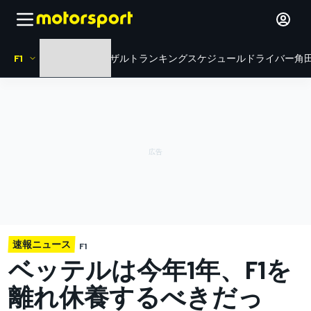
F1
HOME
ニュース
リザルト
ランキング
スケジュール
ドライバー
角田
速報ニュース
F1
ベッテルは今年1年、F1を
離れ休養するべきだっ