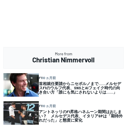
More from
Christian Nimmervoll
F1
10 ヵ月前
首相就任要請からニセポルノまで……メルセデ
スF1のウルフ代表、SNSとAIフェイク時代の向
き合い方「誰にも気にされないよりは……」
F1
10 ヵ月前
アントネッリのF1昇格ハネムーン期間はおしま
い？ メルセデス代表、イタリアGPは「期待外
れだった」と態度に変化