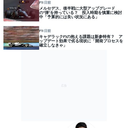
F1
1 日前
メルセデス、後半戦に大型アップグレード
の“弾”を持っている？ 投入時期を慎重に検討
中「予算的には良い状況にある」
F1
1 日前
キャデラックF1の抱える課題は新参特有？ ア
ップデート効果で劣る現状に「開発プロセスを
確立しなきゃ」