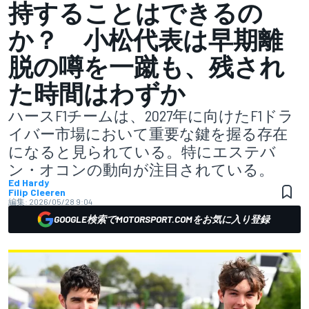
持することはできるの
か？ 小松代表は早期離
脱の噂を一蹴も、残され
た時間はわずか
ハースF1チームは、2027年に向けたF1ドラ
イバー市場において重要な鍵を握る存在
になると見られている。特にエステバ
ン・オコンの動向が注目されている。
Ed Hardy
Filip Cleeren
編集:
2026/05/28 9:04
GOOGLE検索でMOTORSPORT.COMをお気に入り登録