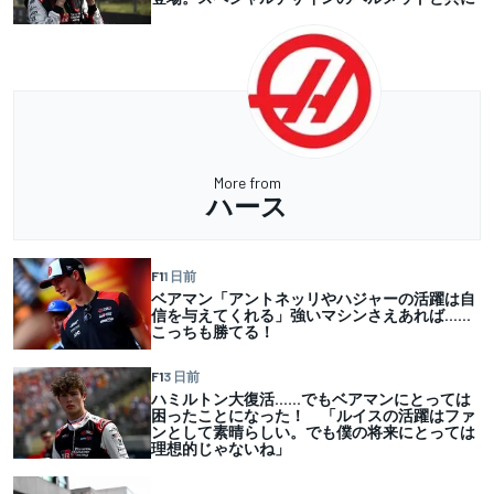
More from
ハース
F1
1 日前
ベアマン「アントネッリやハジャーの活躍は自
信を与えてくれる」強いマシンさえあれば……
こっちも勝てる！
F1
3 日前
ハミルトン大復活……でもベアマンにとっては
困ったことになった！ 「ルイスの活躍はファ
ンとして素晴らしい。でも僕の将来にとっては
理想的じゃないね」