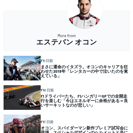
More from
エステバン オコン
F1
1 日前
まさに運命のイタズラ。オコンのキャリアを狂
わせた2019年「レンタカーの中で泣いたのを覚
えている」
F1
6 日前
F1ドライバーたち、F1ハンガリーGPでの全開走
行を楽しむ「今はエネルギーに余裕がある＝良
いサーキットなのが悲しい」
F1
7 日前
オコン、スパイダーマン新作プレミア試写会に
登場。スペシャルデザインのヘルメットと共に