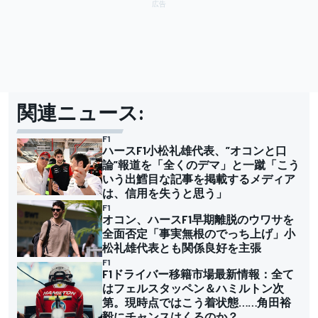
関連ニュース:
F1
ハースF1小松礼雄代表、”オコンと口
論”報道を「全くのデマ」と一蹴「こう
いう出鱈目な記事を掲載するメディア
は、信用を失うと思う」
F1
オコン、ハースF1早期離脱のウワサを
全面否定「事実無根のでっち上げ」小
松礼雄代表とも関係良好を主張
F1
F1ドライバー移籍市場最新情報：全て
はフェルスタッペン＆ハミルトン次
第。現時点ではこう着状態……角田裕
毅にチャンスはくるのか？