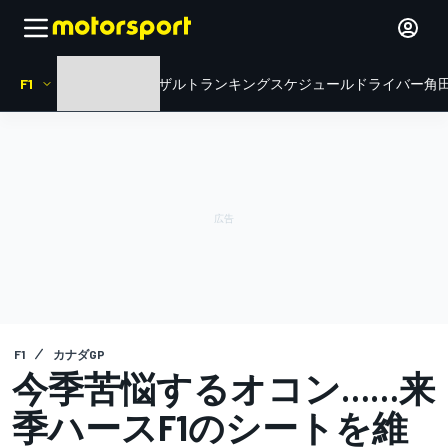
F1
HOME
ニュース
リザルト
ランキング
スケジュール
ドライバー
角田
F1
カナダGP
今季苦悩するオコン……来
季ハースF1のシートを維