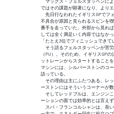
マックス・フェルスタッペンによ
フォーミュラE
ではその課題が顕著になり、よりエ
先日行なわれたイギリスGPでフ
不具合が原因と見られるスピンを喫
番手を走っていた。外部から見れば
しては全く満足いく内容ではなかっ
「たとえ3位でフィニッシュできて
そう語るフェルスタッペンが苦労
（PU）。そのため、イギリスGP
ットレーンからスタートすることを
マシンには、シルバーストンのコー
語っている。
その理由は主にふたつある。レッ
ーストンにはそういうコーナーが数
そしてレッドブルは、エンジンこ
ーションの面では効率的とは言えず
スパ・フランコルシャンは、長い
一方で、エネルギー回生に役立つブ