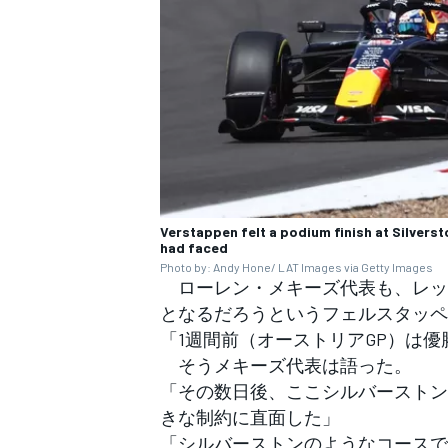
Verstappen felt a podium finish at Silvers
had faced
Photo by: Andy Hone/ LAT Images via Getty Images
ローレン・メキーズ代表も、レッ
となるだろうというフェルスタッペ
「1週間前（オーストリアGP）は
そうメキーズ代表は語った。
「その数日後、ここシルバーストン
きな制約に直面した」
「シルバーストンのようなコースで