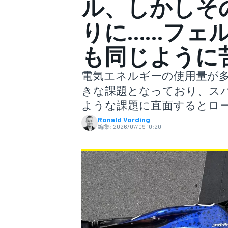
ル、しかしそ
りに……フェ
スーパーフォーミュラ
も同じように
電気エネルギーの使用量が
きな課題となっており、ス
ような課題に直面するとロ
Ronald Vording
編集:
2026/07/09 10:20
スーパーGT