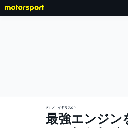
F1
MOTOGP
F1
イギリスGP
最強エンジン