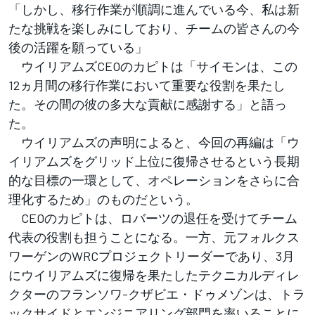
「しかし、移行作業が順調に進んでいる今、私は新
たな挑戦を楽しみにしており、チームの皆さんの今
後の活躍を願っている」
ウイリアムズCEOのカピトは「サイモンは、この
12ヵ月間の移行作業において重要な役割を果たし
た。その間の彼の多大な貢献に感謝する」と語っ
た。
ウイリアムズの声明によると、今回の再編は「ウ
イリアムズをグリッド上位に復帰させるという長期
的な目標の一環として、オペレーションをさらに合
理化するため」のものだという。
CEOのカピトは、ロバーツの退任を受けてチーム
代表の役割も担うことになる。一方、元フォルクス
ワーゲンのWRCプロジェクトリーダーであり、3月
にウイリアムズに復帰を果たしたテクニカルディレ
クターのフランソワ-クザビエ・ドゥメゾンは、トラ
ックサイドとエンジニアリング部門を率いることに