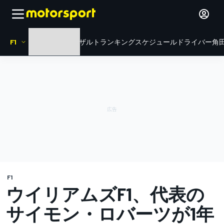
F1
HOME
ニュース
リザルト
ランキング
スケジュール
ドライバー
角田
F1
ウイリアムズF1、代表の
サイモン・ロバーツが1年