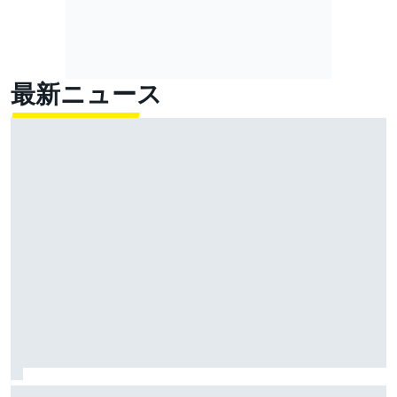
最新ニュース
マルク・マルケス、タイトル争い”本命”のプレッシャー