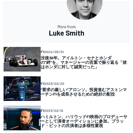
More from
Luke Smith
F1
2024/05/01
没後30年。アイルトン・セナとホンダ
の”絆”を、マネージャーの言葉で振り返る「彼
はホンダに対して誠実だった」
F1
2023/02/20
”要求の厳しい”アロンソ。投資進むアストンマ
ーチンF1を成長させるための絶好の配役
F1
2023/02/19
ハミルトン、ハリウッドF1映画のプロデューサ
ーとして演者オーディションに参加。ブラッ
ド・ピットの共演者は多様性重視