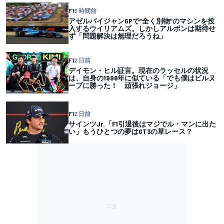
F1
5 時間前
アゼルバイジャンGPで”全く別物”のマシンを投
入するウイリアムズ。しかしアルボンは期待せ
ず「問題解決は無理だろうね」
F1
2 日前
デイモン・ヒル証言。現在のラッセルの状況
は、自身の1996年に似ている「でも僕はビルヌ
ーブに勝った！ 頑張れジョージ」
F1
2 日前
サインツJr.「F1引退後はマジでル・マンに出た
い」もうひとつの夢はGT3の草レース？