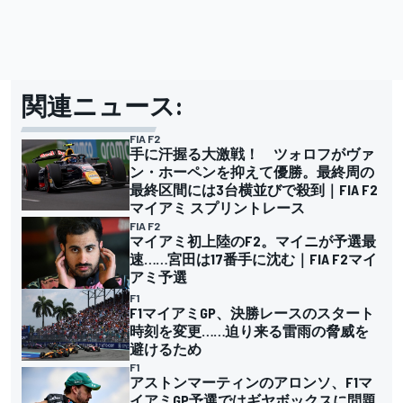
関連ニュース:
FIA F2
手に汗握る大激戦！ ツォロフがヴァ
ン・ホーペンを抑えて優勝。最終周の
最終区間には3台横並びで殺到｜FIA F2
マイアミ スプリントレース
FIA F2
マイアミ初上陸のF2。マイニが予選最
速……宮田は17番手に沈む｜FIA F2マイ
アミ予選
F1
F1マイアミGP、決勝レースのスタート
時刻を変更……迫り来る雷雨の脅威を
避けるため
F1
アストンマーティンのアロンソ、F1マ
イアミGP予選ではギヤボックスに問題