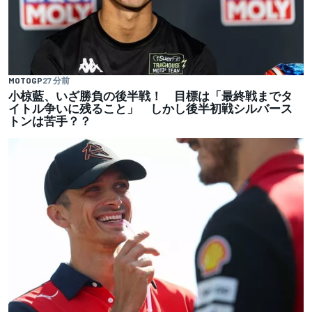
MOTOGP
27 分前
小椋藍、いざ勝負の後半戦！ 目標は「最終戦までタ
イトル争いに残ること」 しかし後半初戦シルバース
トンは苦手？？