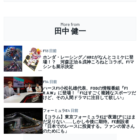
More from
田中 健一
F1
3 日前
ホンダ・レーシング／HRCがなんとコミケに登
場！？ 河森正治＆戌神ころねとコラボ。F1マ
シンも展示決定
F1
4 日前
ハースF1小松礼雄代表、FODの情報番組『F1
R.A.W』に登場！「F1はすごく複雑なスポーツだ
けど、その人間ドラマに注目して欲しい」
フォーミュラE
4 日前
【コラム】東京フォーミュラEは”夜遊び”にはま
だ足りない……しかし今後に期待。FE創設者
「日本でのレースに投資する。ファンの皆さん
のためにも」