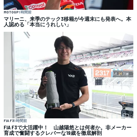
MOTOGP
1 時間前
マリーニ、来季のテック3移籍が今週末にも発表へ。本
人認める「本当にうれしい」
FIA F3
1 時間前
FIA F3で大活躍中！ 山越陽悠とは何者か。非メーカー
育成で奮闘するクレバーな19歳を徹底解剖