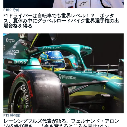
F1
59 分前
F1ドライバーは自転車でも世界レベル！？ ボッタ
ス、夏休み中にグラベルロードバイク世界選手権の出
場資格を得る
F1
3 時間前
レーシングブルズ代表が語る、フェルナンド・アロン
ソ45歳の凄さ……「今も衰えるところを見せない」