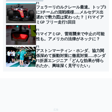
F1
フェラーリのルクレール最速。トップ3
に3チームの混戦模様……メルセデス出
遅れで勢力図は変わった？｜F1マイア
ミGP フリー走行1回目
F1
F1マイアミGP、雷雨襲来で中止の可能
性も。アメリカの法律がネックに？
F1
アストンマーティン・ホンダ、協力関
係深めて振動対策に徹底対策……ホンダ
F1折原エンジニア「どんな効果が得ら
れたか、興味深く見守りたい」