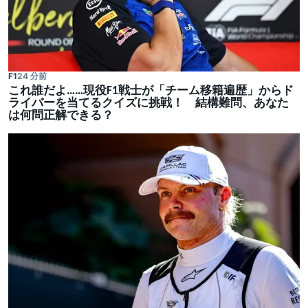
F1
24 分前
これ誰だよ……現役F1戦士が「チーム移籍遍歴」からド
ライバーを当てるクイズに挑戦！ 結構難問、あなた
は何問正解できる？