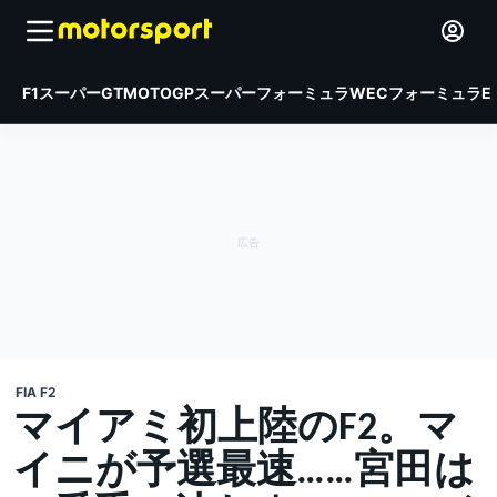
F1
スーパーGT
MOTOGP
スーパーフォーミュラ
WEC
フォーミュラE
FIA F2
マイアミ初上陸のF2。マ
イニが予選最速……宮田は