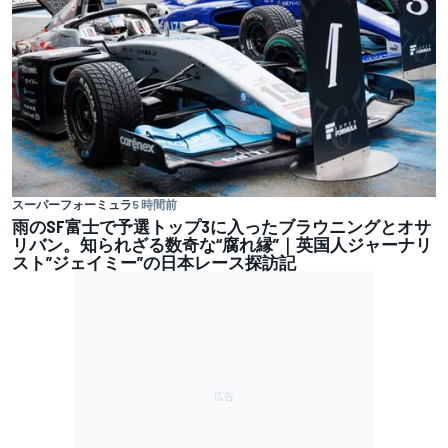
スーパーフォーミュラ
5 時間前
雨のSF富士で予選トップ3に入ったブラウニングとオサ
リバン。知られざる数奇な“腐れ縁”｜英国人ジャーナリ
スト”ジェイミー”の日本レース探訪記