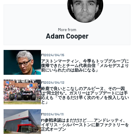
More from
Adam Cooper
F1
2024/04/15
アストンマーティン、今季もトップグループに
復帰できたとチーム代表自信「メルセデスより
前にいられたのは励みになる」
F1
2024/04/12
鈴鹿で良いとこなしのアルピーヌ、その一因
は“同士討ち”。ガスリーはアップデートには手
応えも「できるだけ早く次のモノを投入しない
と」
F1
2024/04/11
F1参戦承認はまだだけど……アンドレッティ、
イギリス・シルバーストンに新ファクトリーを
正式オープン