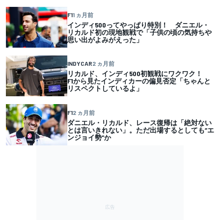
F1
1 ヵ月前
インディ500ってやっぱり特別！ ダニエル・
リカルド初の現地観戦で「子供の頃の気持ちや
思い出がよみがえった」
INDYCAR
2 ヵ月前
リカルド、インディ500初観戦にワクワク！
F1から見たインディカーの偏見否定「ちゃんと
リスペクトしているよ」
F1
2 ヵ月前
ダニエル・リカルド、レース復帰は「絶対ない
とは言いきれない」。ただ出場するとしても“エ
ンジョイ勢”か