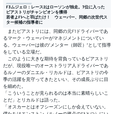
F3ムジェロ：レース2はローソンが独走。7位に入った
ピアストリがチャンピオンを獲得
若者よF1へと羽ばたけ！ ウェーバー、同郷の次世代ス
ター候補の指導者に
またピアストリには、同郷の元F1ドライバーであ
るマーク・ウェーバーがマネジメントについてい
る。ウェーバーは彼の“メンター（師匠）”として指導
をしている立場だ。
このように大きな期待を背負っているピアストリ
だが、現役唯一のオーストラリア人ドライバーであ
るルノーのダニエル・リカルドは、ピアストリの今
季の活躍を見守ってきたといい、その成長ぶりに目
を細めた。
「こういうことが見られるのは本当に素晴らしいこ
とだ」とリカルドは語った。
「オスカーとはオフシーズンにしか会えていない。
僕たちはエンストン（ルノーの拠点のひとつ）にい