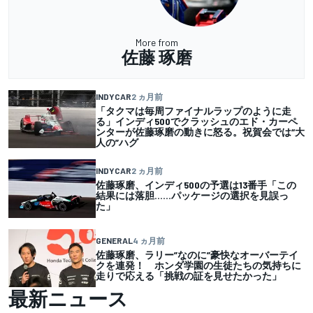
More from
佐藤 琢磨
INDYCAR
2 ヵ月前
「タクマは毎周ファイナルラップのように走
る」インディ500でクラッシュのエド・カーペ
ンターが佐藤琢磨の動きに怒る。祝賀会では“大
人の”ハグ
INDYCAR
2 ヵ月前
佐藤琢磨、インディ500の予選は13番手「この
結果には落胆……パッケージの選択を見誤っ
た」
GENERAL
4 ヵ月前
佐藤琢磨、ラリー”なのに”豪快なオーバーテイ
クを連発！ ホンダ学園の生徒たちの気持ちに
走りで応える「挑戦の証を見せたかった」
最新ニュース