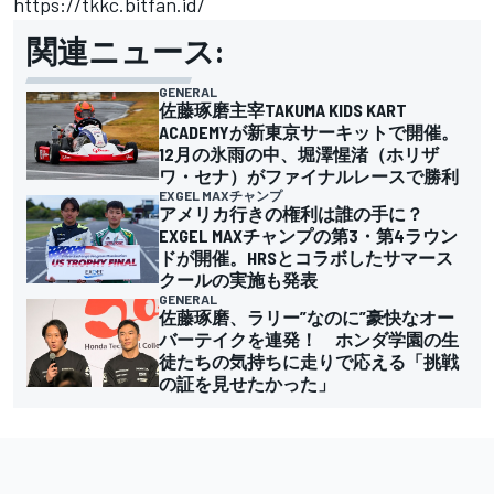
https://tkkc.bitfan.id/
関連ニュース:
GENERAL
佐藤琢磨主宰TAKUMA KIDS KART
ACADEMYが新東京サーキットで開催。
12月の氷雨の中、堀澤惺渚（ホリザ
ワ・セナ）がファイナルレースで勝利
EXGEL MAXチャンプ
アメリカ行きの権利は誰の手に？
EXGEL MAXチャンプの第3・第4ラウン
ドが開催。HRSとコラボしたサマース
クールの実施も発表
GENERAL
佐藤琢磨、ラリー”なのに”豪快なオー
バーテイクを連発！ ホンダ学園の生
徒たちの気持ちに走りで応える「挑戦
の証を見せたかった」