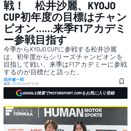
戦！ 松井沙麗、KYOJO
CUP初年度の目標はチャン
ピオン……来季F1アカデミ
ー参戦目指す
今季からKYOJO CUPに参戦する松井沙麗
は、初年度からシリーズチャンピオンを
目指して戦い、来季はF1アカデミーに参戦
するのが目標だと語った。
戎井健一郎
編集:
2026/04/07 5:49
GOOGLE検索でMOTORSPORT.COMをお気に入り登録