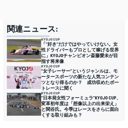
関連ニュース:
KYOJO CUP
「“好き”だけではやっていけない。女
性ドライバーもプロとして稼げる世界
に」KYOJOチャンピオン斎藤愛未が目
指す将来像
KYOJO CUP
“女子レーサー”というジャンルは、モ
ータースポーツの新たな人気コンテン
ツとなり得るのか？ 成功収めたボー
トレースに聞く
KYOJO CUP
“日本発女性フォーミュラ”KYOJO CUP、
変革初年度は「想像以上の出来栄え」
と関谷氏。今季はレースをさらに面白
くする取り組みも？