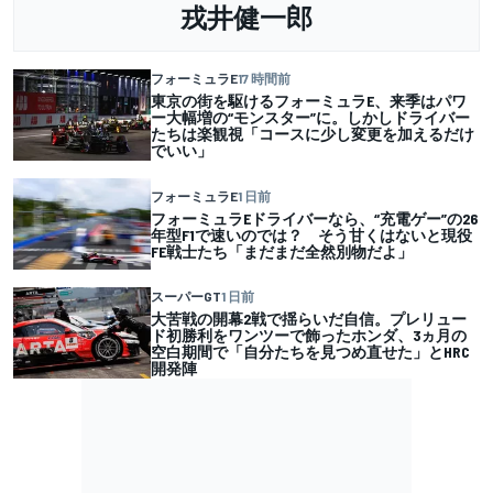
戎井健一郎
フォーミュラE
17 時間前
東京の街を駆けるフォーミュラE、来季はパワ
ー大幅増の“モンスター”に。しかしドライバー
たちは楽観視「コースに少し変更を加えるだけ
でいい」
フォーミュラE
1 日前
フォーミュラEドライバーなら、“充電ゲー”の26
年型F1で速いのでは？ そう甘くはないと現役
FE戦士たち「まだまだ全然別物だよ」
スーパーGT
1 日前
大苦戦の開幕2戦で揺らいだ自信。プレリュー
ド初勝利をワンツーで飾ったホンダ、3ヵ月の
空白期間で「自分たちを見つめ直せた」とHRC
開発陣