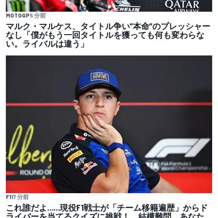
MOTOGP
5 分前
マルク・マルケス、タイトル争い”本命”のプレッシャー
なし「僕がもう一回タイトルを獲っても何も変わらな
い。ライバルは違う」
F1
17 分前
これ誰だよ……現役F1戦士が「チーム移籍遍歴」からド
ライバーを当てるクイズに挑戦！ 結構難問、あなた