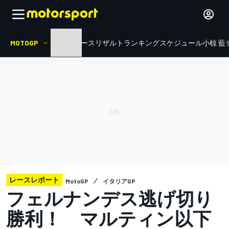
MOTOGP
HOME
ニュース
リザルト
ランキング
スケジュール
小椋 藍
レースレポート
MotoGP
イタリアGP
フェルナンデス逃げ切り
勝利！ マルティン以下