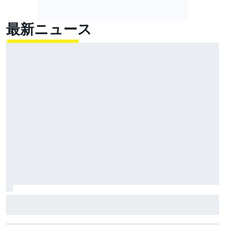
最新ニュース
FIA、2026年新レギュレーションに、ドライバーから批
判が集まるのは分かっていたと明かす……しかし「今年
のレースは面白い」と主張