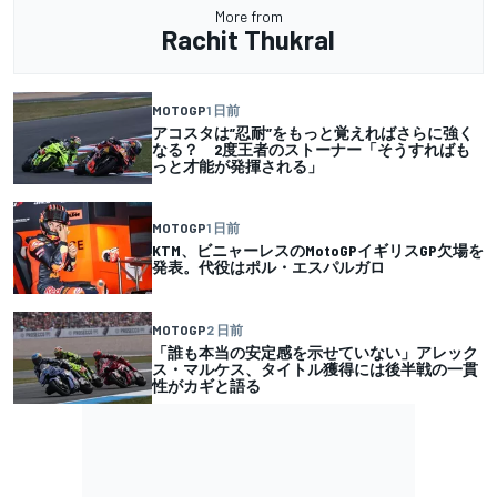
More from
Rachit Thukral
MOTOGP
1 日前
アコスタは”忍耐”をもっと覚えればさらに強く
なる？ 2度王者のストーナー「そうすればも
っと才能が発揮される」
MOTOGP
1 日前
KTM、ビニャーレスのMotoGPイギリスGP欠場を
発表。代役はポル・エスパルガロ
MOTOGP
2 日前
「誰も本当の安定感を示せていない」アレック
ス・マルケス、タイトル獲得には後半戦の一貫
性がカギと語る