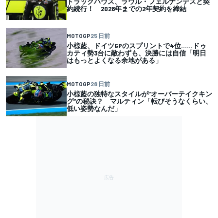
トラックハウス、ラウル・フェルナンデスと契
約続行！ 2028年までの2年契約を締結
MOTOGP
25 日前
小椋藍、ドイツGPのスプリントで4位……ドゥ
カティ勢3台に敵わずも、決勝には自信「明日
はもっとよくなる余地がある」
MOTOGP
28 日前
小椋藍の独特なスタイルが”オーバーテイクキン
グ”の秘訣？ マルティン「転びそうなくらい、
低い姿勢なんだ」