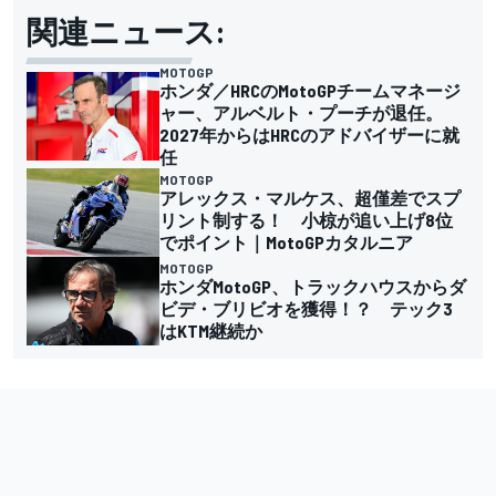
関連ニュース:
MOTOGP
ホンダ／HRCのMotoGPチームマネージ
ャー、アルベルト・プーチが退任。
2027年からはHRCのアドバイザーに就
任
MOTOGP
アレックス・マルケス、超僅差でスプ
リント制する！ 小椋が追い上げ8位
でポイント｜MotoGPカタルニア
MOTOGP
ホンダMotoGP、トラックハウスからダ
ビデ・ブリビオを獲得！？ テック3
はKTM継続か