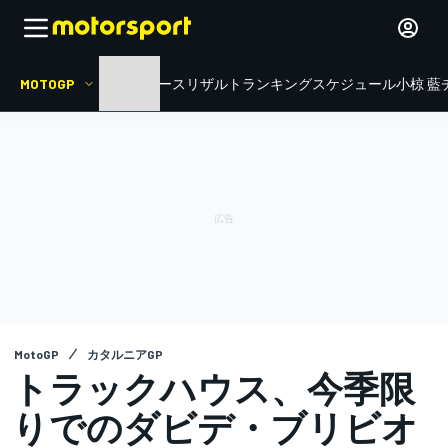
MOTOGP
HOME
ニュース
リザルト
ランキング
スケジュール
小椋 藍
MotoGP
カタルニアGP
トラックハウス、今季限
りでのダビデ・ブリビオ