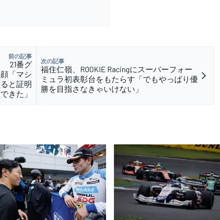
前の記事
次の記事
 21番グ
福住仁嶺、ROOKIE Racingにスーパーフォー
笑顔「マシ
ミュラ初表彰台をもたらす「でもやっぱり優
きると証明
勝を目指さなきゃいけない」
できた」