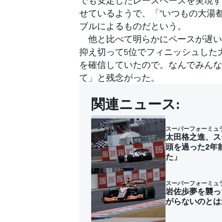
でも安定したレースペースを実現す
せているようで、「“いつもの大湯
ブルによるものだという。
他と比べて明らかにペースが遅い
抑え切って5位でフィニッシュした
を確信していたので。なんでみんな
て」と残念がった。
関連ニュース:
スーパーフォーミュ
太田格之進、ス
頭を過った2年
た」
スーパーフォーミュ
岩佐歩夢を襲っ
がらないのとは