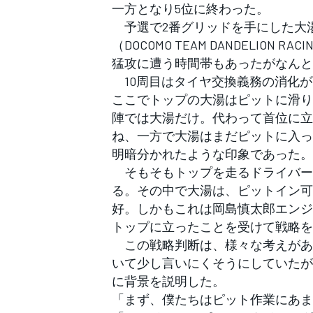
フォーミュラE
一方となり5位に終わった。
予選で2番グリッドを手にした大
（DOCOMO TEAM DANDELIO
猛攻に遭う時間帯もあったがなんと
10周目はタイヤ交換義務の消化が
ここでトップの大湯はピットに滑り
陣では大湯だけ。代わって首位に立
ね、一方で大湯はまだピットに入っ
明暗分かれたような印象であった。
そもそもトップを走るドライバー
る。その中で大湯は、ピットイン可
好。しかもこれは岡島慎太郎エンジ
トップに立ったことを受けて戦略を
この戦略判断は、様々な考えがあ
いて少し言いにくそうにしていたが
に背景を説明した。
「まず、僕たちはピット作業にあま