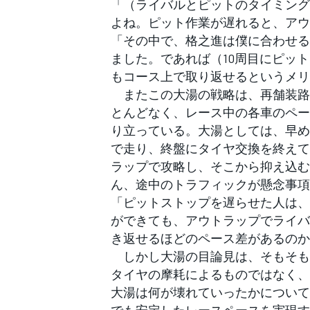
「（ライバルとピットのタイミング
よね。ピット作業が遅れると、アウ
「その中で、格之進は僕に合わせる
ました。であれば（10周目にピッ
もコース上で取り返せるというメリ
またこの大湯の戦略は、再舗装路
とんどなく、レース中の各車のペー
り立っている。大湯としては、早め
で走り、終盤にタイヤ交換を終えて
ラップで攻略し、そこから抑え込む
ん、途中のトラフィックが懸念事項
「ピットストップを遅らせた人は、
ができても、アウトラップでライバ
き返せるほどのペース差があるのか
しかし大湯の目論見は、そもそも
タイヤの摩耗によるものではなく、
大湯は何が壊れていったかについて
すべてのカテゴリー