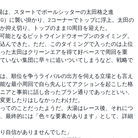
湯は、スタートでポールシッターの太田格之進
N RACING）に襲い掛かり、2コーナーでトップに浮上。太田の
か抑え切り、トップのまま10周目を迎えた。
可能となるピットウインドウオープンのタイミング。
込んできた。ただ、このタイミングで入ったのは上位
った太田はクリーンエアを得て好ペースで周回を重
ていない集団に早々に追いついてしまうなど、戦略で
は、順位を争うライバルの出方を伺える立場とも言え
能な最小周回で自ら先んじてアクションを起こした格
ニアと事前に話し合ったプラン通りであったといい、
変更したりはしなかったわけだ。
ってのことだったようだ。大湯はレース後、それにつ
、最終的には「色々な要素があります」として、詳細
り自信がありませんでした」