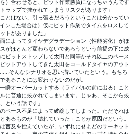
を）合わせると、ピット作業勝負になっちゃうんです
トラップで抜かれてしまうリスクがあります」
ことはない、引っ張るだろうということは分かってい
トインした場合は）仮にピット作業でタイムをロスして
ットがありました」
面によってタイヤデグラデーション（性能劣化）がほ
スがほとんど変わらないであろうという前提の下に成
にピットストップして太田と同等かそれ以上のペース
ピットアウトしてきた太田をコールドタイヤのアウト
……そんなシナリオを思い描いていたという。もちろ
であることには変わりないのだが。
一瞬オーバーカットする（ライバルの前に出る）こと
ルに普通に抜かれてしまいます。じゃあ、そこから抜
、という話です」
のペース不足によって破綻してしまった。ただそれは
とあるものが「壊れていった」ことが原因だという。
は言及を控えていたが、いずれにせよどのサーキット