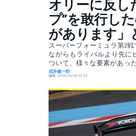
オリーに反した
プ”を敢行し
スーパーフォーミュラ
があります」
スーパーフォーミュラ第2
ながらもライバルより先に
ついて、様々な要素があっ
戎井健一郎
編集:
2026/04/06 23:02
スーパーGT