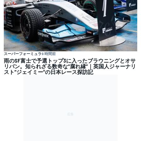
スーパーフォーミュラ
9 時間前
雨のSF富士で予選トップ3に入ったブラウニングとオサ
リバン。知られざる数奇な“腐れ縁”｜英国人ジャーナリ
スト”ジェイミー”の日本レース探訪記