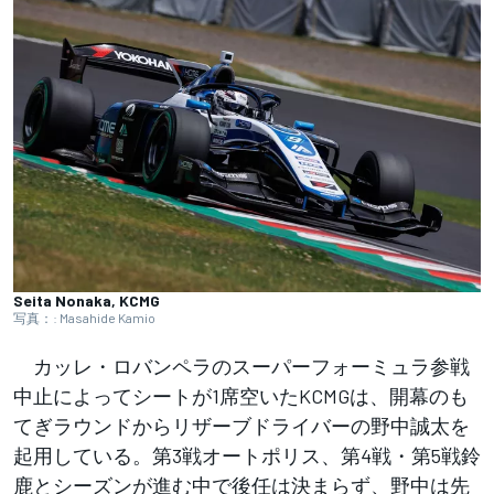
Seita Nonaka, KCMG
写真：: Masahide Kamio
カッレ・ロバンペラのスーパーフォーミュラ参戦
中止によってシートが1席空いたKCMGは、開幕のも
てぎラウンドからリザーブドライバーの野中誠太を
起用している。第3戦オートポリス、第4戦・第5戦鈴
鹿とシーズンが進む中で後任は決まらず、野中は先