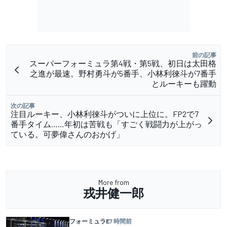
前の記事
スーパーフォーミュラ第4戦・第5戦、初日は太田格
之進が最速。野村勇斗が5番手、小林利徠斗が7番手
とルーキーも躍動
次の記事
注目ルーキー、小林利徠斗がついに上位に。FP2で7
番手タイム……年初は苦戦も「すごく戦闘力が上がっ
ている。可夢偉さんのおかげ」
More from
戎井健一郎
フォーミュラE
7 時間前