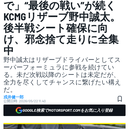
で」“最後の戦い”が続く
KCMGリザーブ野中誠太。
後半戦シート確保に向
け、邪念捨て走りに全集
中
野中誠太はリザーブドライバーとしてス
ーパーフォーミュラに参戦を続けてい
る。未だ次戦以降のシートは未定だが、
全力を尽くしてチャンスに繋げたい構え
だ。
戎井健一郎
公開日時:
2026/05/22 11:40
GOOGLE検索でMOTORSPORT.COMをお気に入り登録