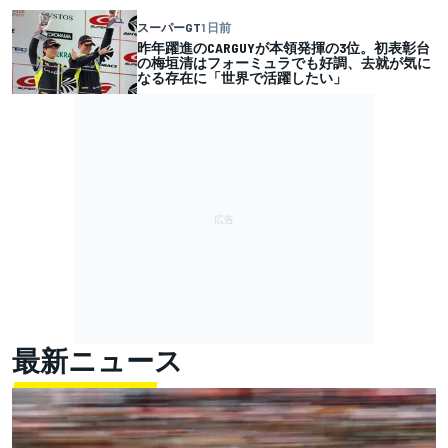
スーパーGT
1 日前
昨年躍進のCARGUYが本領発揮の3位。初表彰台
の梅垣清はフォーミュラでも好調、去就が気に
なる存在に「世界で活躍したい」
最新ニュース