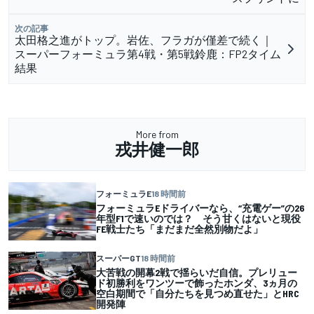
次の記事
太田格之進がトップ。岩佐、フラガが僅差で続く｜
スーパーフォーミュラ第4戦・第5戦鈴鹿：FP2タイム
結果
More from
戎井健一郎
フォーミュラE
18 時間前
フォーミュラEドライバーなら、“充電ゲー”の26
年型F1で速いのでは？ そう甘くはないと現役
FE戦士たち「まだまだ全然別物だよ」
スーパーGT
18 時間前
大苦戦の開幕2戦で揺らいだ自信。プレリュー
ド初勝利をワンツーで飾ったホンダ、3ヵ月の
空白期間で「自分たちを見つめ直せた」とHRC
開発陣