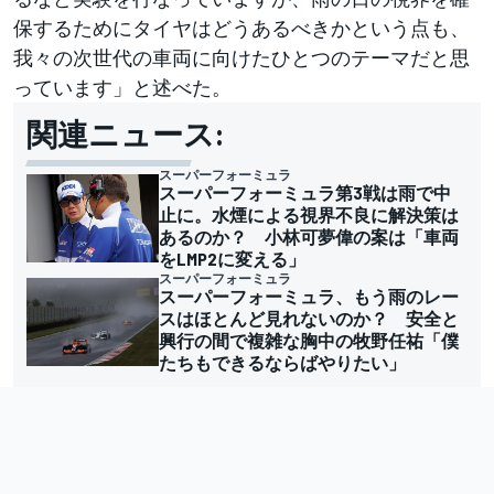
保するためにタイヤはどうあるべきかという点も、
我々の次世代の車両に向けたひとつのテーマだと思
っています」と述べた。
関連ニュース:
スーパーフォーミュラ
スーパーフォーミュラ第3戦は雨で中
止に。水煙による視界不良に解決策は
あるのか？ 小林可夢偉の案は「車両
をLMP2に変える」
スーパーフォーミュラ
スーパーフォーミュラ、もう雨のレー
スはほとんど見れないのか？ 安全と
興行の間で複雑な胸中の牧野任祐「僕
たちもできるならばやりたい」