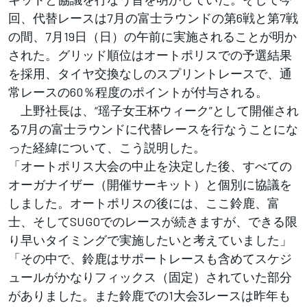
回、代替レースは7月の富士ラウンドの第6戦と第7戦
の間、7月19日（日）の午前に実施されることが明か
された。グリッド順位はオートポリスでの予選結果
を採用、タイヤ交換なしのスプリントレースで、通
常レースの60％程度のポイントが付与される。
上野社長は、“瑶⼦⼥王杯ウィーク”として開催され
る7月の富士ラウンドに代替レースを行なうことにな
った経緯について、こう説明した。
「オートポリス大会の中止を決定した後、すべての
オーガナイザー（開催サーキット）と個別に協議を
しました。オートポリスの後には、ここ鈴鹿、富
士、そしてSUGOでのレースが続きますが、できる限
り早いタイミングで実施したいと考えていました」
「その中で、鈴鹿はサポートレースも含めてスケジ
ュールがかなりフィックス（固定）されていた部分
がありました。また鈴鹿での1大会3レースは昨年も