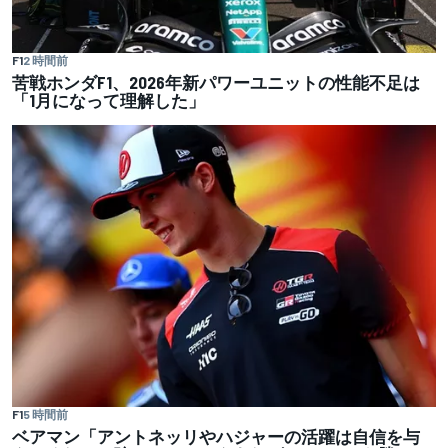
F1
2 時間前
苦戦ホンダF1、2026年新パワーユニットの性能不足は
「1月になって理解した」
F1
5 時間前
ベアマン「アントネッリやハジャーの活躍は自信を与