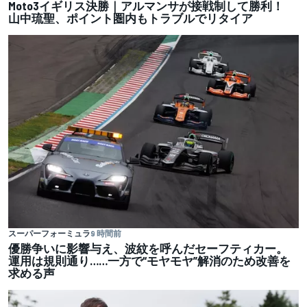
Moto3イギリス決勝｜アルマンサが接戦制して勝利！
山中琉聖、ポイント圏内もトラブルでリタイア
スーパーフォーミュラ
9 時間前
優勝争いに影響与え、波紋を呼んだセーフティカー。
運用は規則通り……一方で“モヤモヤ”解消のため改善を
求める声