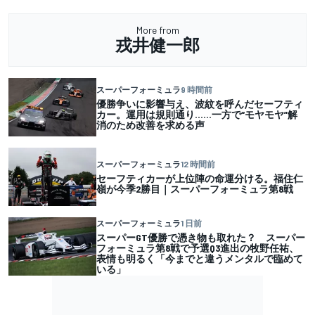
More from
戎井健一郎
スーパーフォーミュラ
9 時間前
優勝争いに影響与え、波紋を呼んだセーフティ
カー。運用は規則通り……一方で“モヤモヤ”解
消のため改善を求める声
スーパーフォーミュラ
12 時間前
セーフティカーが上位陣の命運分ける。福住仁
嶺が今季2勝目｜スーパーフォーミュラ第8戦
スーパーフォーミュラ
1 日前
スーパーGT優勝で憑き物も取れた？ スーパー
フォーミュラ第8戦で予選Q3進出の牧野任祐、
表情も明るく「今までと違うメンタルで臨めて
いる」