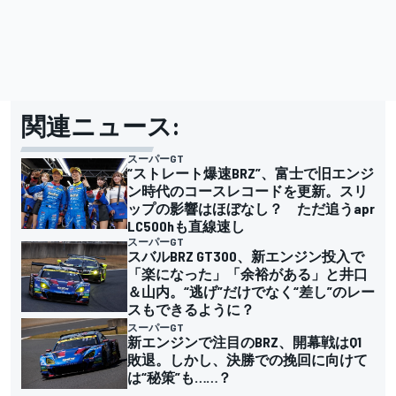
関連ニュース:
スーパーGT
“ストレート爆速BRZ”、富士で旧エンジ
ン時代のコースレコードを更新。スリ
ップの影響はほぼなし？ ただ追うapr
LC500hも直線速し
スーパーGT
スバルBRZ GT300、新エンジン投入で
「楽になった」「余裕がある」と井口
＆山内。“逃げ”だけでなく“差し”のレー
スもできるように？
スーパーGT
新エンジンで注目のBRZ、開幕戦はQ1
敗退。しかし、決勝での挽回に向けて
は“秘策”も……？