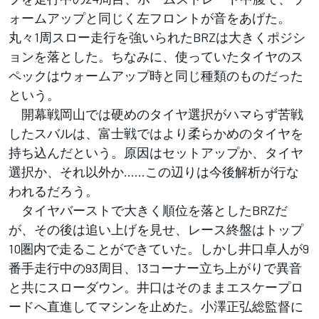
ォームアップと同じく左フロントが音をあげた。
丸々1周スロー走行を強いられたBRZは大きくポジシ
ョンを落とした。ちなみに、使っていたタイヤのス
ペックはウォームアップ時と同じ種類のものだった
という。
開幕戦岡山では硬めのタイヤ選択がハマらず苦戦
したスバルは、富士戦ではより柔らかめのタイヤを
持ち込んだという。原因はセットアップか、タイヤ
選択か、それ以外か……この辺りは今後解析が行な
われるだろう。
タイヤバーストで大きく順位を落としたBRZだ
が、その後は追い上げを見せ、レース終盤はトップ
10圏内で走ることができていた。しかし井口卓人が9
番手走行中の93周目、13コーナー立ち上がりで異音
と共にスローダウン。井口はそのままエスケープロ
ードへ直進してマシンを止めた。小澤正弘総監督に