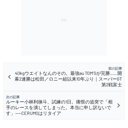
前の記事
40kgウエイトなんのその。最強au TOM'Sが完勝……開
幕2連勝は松田／ロニー組以来10年ぶり｜スーパーGT
第2戦富士
次の記事
ルーキー小林利徠斗、試練の1日。痛恨の追突で「相
手のレースを潰してしまった。本当に申し訳ないで
す」——CERUMOはリタイア