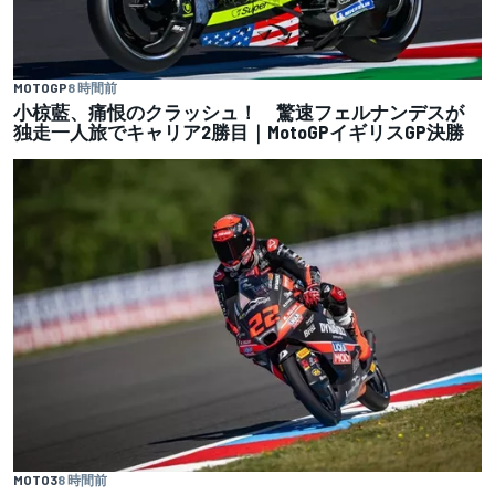
MOTOGP
8 時間前
小椋藍、痛恨のクラッシュ！ 驚速フェルナンデスが
独走一人旅でキャリア2勝目｜MotoGPイギリスGP決勝
MOTO3
8 時間前