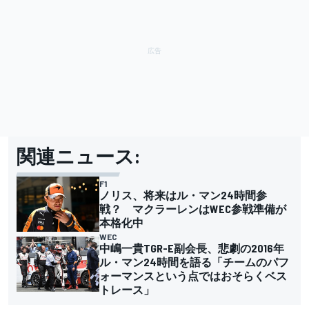
関連ニュース:
F1
ノリス、将来はル・マン24時間参
戦？ マクラーレンはWEC参戦準備が
本格化中
WEC
中嶋一貴TGR-E副会長、悲劇の2016年
ル・マン24時間を語る「チームのパフ
ォーマンスという点ではおそらくベス
トレース」