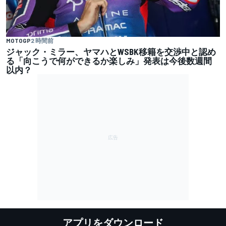
MOTOGP
2 時間前
ジャック・ミラー、ヤマハとWSBK移籍を交渉中と認め
る「向こうで何ができるか楽しみ」発表は今後数週間
以内？
アプリをダウンロード