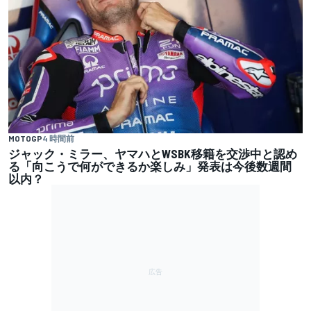
MOTOGP
4 時間前
ジャック・ミラー、ヤマハとWSBK移籍を交渉中と認め
る「向こうで何ができるか楽しみ」発表は今後数週間
以内？