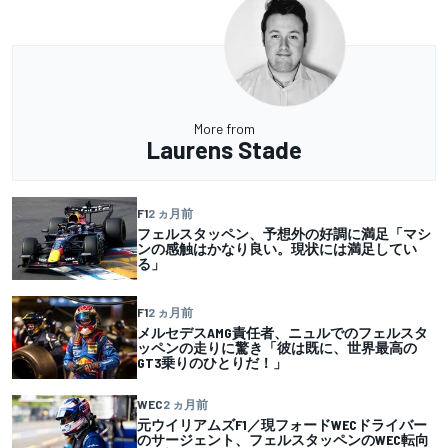
More from
Laurens Stade
F1
2 ヵ月前
フェルスタッペン、予想外の好調に満足「マシ
ンの感触はかなり良い。現状には満足してい
る」
F1
2 ヵ月前
メルセデスAMG責任者、ニュルでのフェルスタ
ッペンの走りに驚き「彼は既に、世界最高の
GT3乗りのひとりだ！」
WEC
2 ヵ月前
元ウイリアムズF1／現フォードWECドライバー
のサージェント、フェルスタッペンのWEC転向