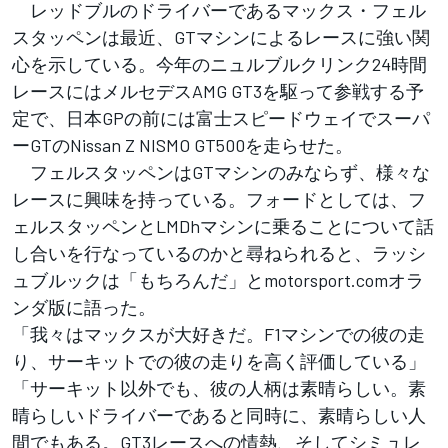
レッドブルのドライバーであるマックス・フェル
スタッペンは最近、GTマシンによるレースに強い関
心を示している。今年のニュルブルクリンク24時間
レースにはメルセデスAMG GT3を駆って参戦する予
定で、日本GPの前には富士スピードウェイでスーパ
ーGTのNissan Z NISMO GT500を走らせた。
フェルスタッペンはGTマシンのみならず、様々な
レースに興味を持っている。フォードとしては、フ
ェルスタッペンとLMDhマシンに乗ることについて話
し合いを行なっているのかと尋ねられると、ラッシ
ュブルックは「もちろんだ」とmotorsport.comオラ
ンダ版に語った。
「我々はマックスが大好きだ。F1マシンでの彼の走
り、サーキットでの彼の走りを高く評価している」
「サーキット以外でも、彼の人柄は素晴らしい。素
晴らしいドライバーであると同時に、素晴らしい人
間でもある。GT3レースへの情熱、そしてシミュレ