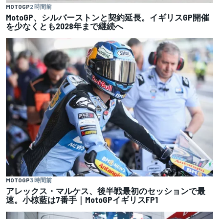
MOTOGP
2 時間前
MotoGP、シルバーストンと契約延長。イギリスGP開催
を少なくとも2028年まで継続へ
MOTOGP
3 時間前
アレックス・マルケス、後半戦最初のセッションで最
速。小椋藍は7番手｜MotoGPイギリスFP1