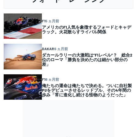
F1
5 ヵ月前
アメリカのF1人気を象徴するフォードとキャデ
ラック。火花散らすライバル関係
DAKAR
6 ヵ月前
ダカールラリーの大激戦は”F1レベル”？ 総合2
位のローマ「勝負を決めたのは細かい部分の
差」
F1
6 ヵ月前
俺たちの運命は俺たちで決める。ついに自社製
PUをデビューさせるレッドブル、その4年間の
歩み「常に進化し続ける怪物のようだった」