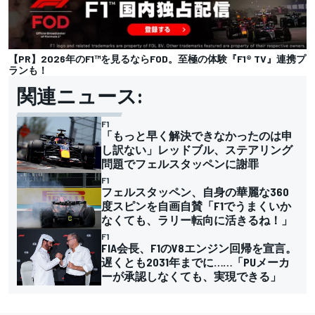
【PR】2026年のF1™︎を見るならFOD。至極の体験『F1® TV』連携プ
ランも！
関連ニュース:
F1
「もっと早く解決できなかったのは申
し訳ない」レッドブル、ステアリング
問題でフェルスタッペンに謝罪
F1
フェルスタッペン、自身の華麗な360
度スピンを自画自賛「F1でうまくいか
なくても、ラリー転向に活きるね！」
F1
FIA会長、F1のV8エンジン回帰を宣言。
遅くとも2031年までに……「PUメーカ
ーが承認しなくても、実現できる」